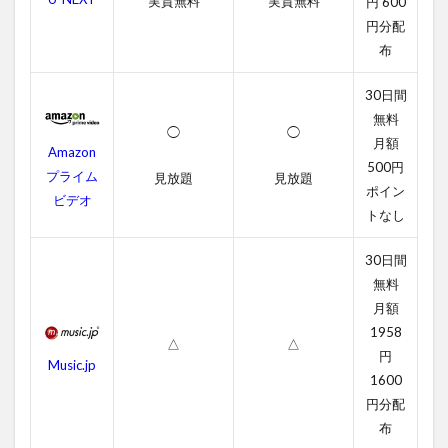
実質無料
実質無料
円 600
円分配
2.1
ビュ
布
ーテ
ィフ
30日間
ル・
無料
マイ
◯
◯
月額
ンド
Amazon
の字
500円
プライム
見放題
見放題
幕動
ポイン
ビデオ
画
トなし
2.2
吹き
30日間
替え
無料
動画
月額
3
1958
△
△
ビュ
円
Music.jp
ーテ
1600
ィフ
円分配
ル・
マイ
布
ンド