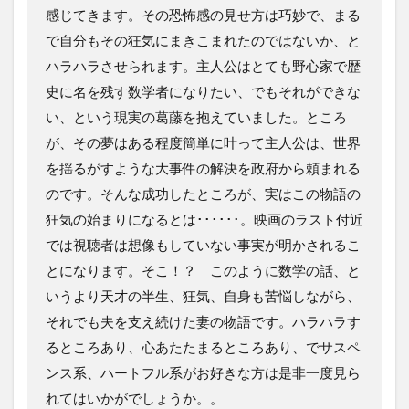
感じてきます。その恐怖感の見せ方は巧妙で、まる
で自分もその狂気にまきこまれたのではないか、と
ハラハラさせられます。主人公はとても野心家で歴
史に名を残す数学者になりたい、でもそれができな
い、という現実の葛藤を抱えていました。ところ
が、その夢はある程度簡単に叶って主人公は、世界
を揺るがすような大事件の解決を政府から頼まれる
のです。そんな成功したところが、実はこの物語の
狂気の始まりになるとは･･････。映画のラスト付近
では視聴者は想像もしていない事実が明かされるこ
とになります。そこ！？ このように数学の話、と
いうより天才の半生、狂気、自身も苦悩しながら、
それでも夫を支え続けた妻の物語です。ハラハラす
るところあり、心あたたまるところあり、でサスペ
ンス系、ハートフル系がお好きな方は是非一度見ら
れてはいかがでしょうか。。