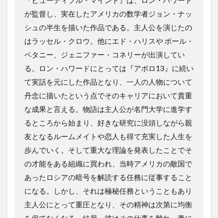
が監督し、実在したアメリカの数学者ジョン・ナッ
シュの半生を描いた作品である。主人公を演じたの
はラッセル・クロウ。他にエド・ハリスや ポール・
ベタニー、ジェニファー・コネリーが出演してい
る。ロン・ハワードにとっては『アポロ13』に続い
て実話を元にした作品となり、一人の人物について
丹念に描いたという点でそのキャリアにおいて貴重
な成果と言える。物語は主人公が名門大学に進学す
るところから始まり、好きな研究に没頭しながら親
友となるルームメイトや恋人も得て充実した人生を
歩んでいく。そして重大な理論を発表したことでそ
の才能をある組織に買われ、当時アメリカの敵国で
あったロシアの暗号を解読する任務に従事すること
になる。しかし、それは極秘任務ということもあり
主人公にとって重圧となり、その精神は次第に均衡
を保てなくなる。結局、彼はその仕事を離れ、妻に