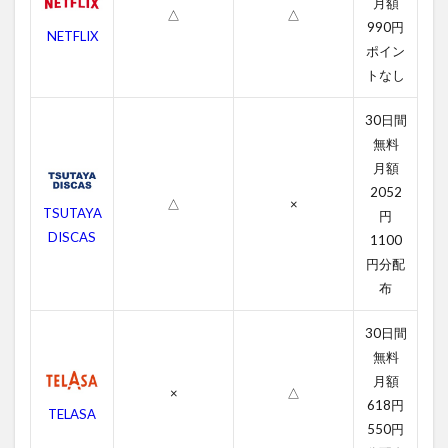
想
月額
△
△
990円
4.2
NETFLIX
ポイン
ビュ
ーテ
トなし
ィフ
ル・
30日間
マイ
無料
ンド
月額
のキ
ャス
2052
△
×
ト・
TSUTAYA
円
吹き
DISCAS
1100
替え
声優
円分配
布
4.3
ビュ
30日間
ーテ
ィフ
無料
ル・
月額
×
△
マイ
618円
TELASA
ンド
550円
のス