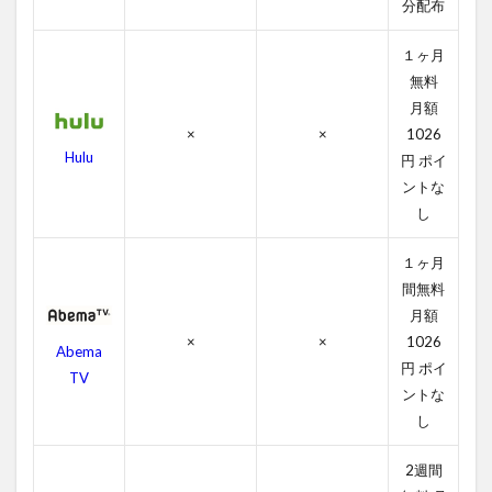
タッ
分配布
フ
１ヶ月
4.4
無料
ビュ
ーテ
月額
ィフ
×
×
1026
ル・
Hulu
円 ポイ
マイ
ントな
ンド
の関
し
連作
品
１ヶ月
5
間無料
ビュ
月額
ーテ
×
×
1026
Abema
ィフ
円 ポイ
ル・
TV
ントな
マイ
ンド
し
を無
料視
2週間
聴す