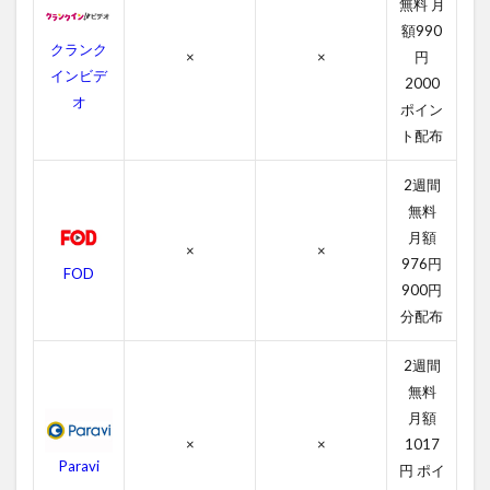
無料 月
る方
法ま
額990
クランク
とめ
×
×
円
インビデ
2000
オ
ポイン
ト配布
2週間
無料
月額
×
×
976円
FOD
900円
分配布
2週間
無料
月額
×
×
1017
Paravi
円 ポイ