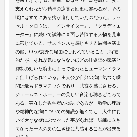
支えられながら精神の療養と回復に努めるが、その
頃にはすでにある病が進行していたのだった。ラッ
セル・クロウは、『インサイダー』、『グラディエ
ーター』に続いて試練に直面し苦悩する人物を見事
に演じている。サスペンスを感じさせる展開や演出
の他、CGが意外な場面に使われていることも特徴
的だが、それが気にならないほどの俳優陣の競演と
抑制の効いた演出によって優れたヒューマンドラマ
に仕上げられている。主人公が自分の病に気づく瞬
間は最もドラマチックであり、悲哀を感じさせる。
ジェームズ・ホーナーの美しい音楽も聴きどころで
ある。実在した数学者の物語であるが、数学の理論
や精神的な病についての知識が無くても、人生にお
いて大きな壁にぶつかった事があれば、試練に立ち
向かった一人の男の生き様に共感することが出来る
だろう。