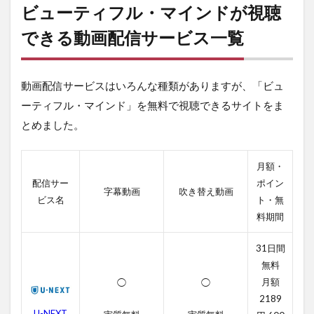
ィフ
ビューティフル・マインドが視聴
ル・
マイ
できる動画配信サービス一覧
ンド
が視
聴で
動画配信サービスはいろんな種類がありますが、「ビュ
きる
動画
ーティフル・マインド」を無料で視聴できるサイトをま
配信
とめました。
サー
ビス
一覧
月額・
2
配信サー
ポイン
ビュ
字幕動画
吹き替え動画
ビス名
ト・無
ーテ
ィフ
料期間
ル・
マイ
31日間
ンド
無料
の無
月額
◯
◯
料動
画一
2189
覧
U-NEXT