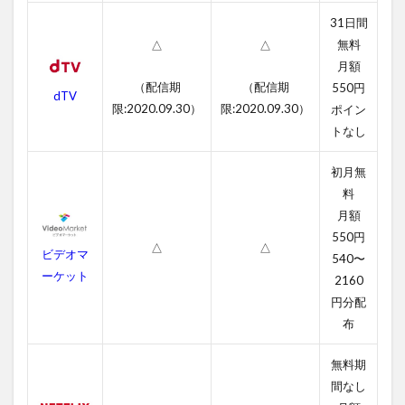
のあ
31日間
らす
無料
△
△
じ
月額
4
（配信期
（配信期
550円
dTV
ビュ
限:2020.09.30）
限:2020.09.30）
ポイン
ーテ
トなし
ィフ
ル・
マイ
初月無
ンド
料
の作
月額
品情
報
550円
△
△
ビデオマ
540〜
4.1
ーケット
2160
ビュ
ーテ
円分配
ィフ
布
ル・
マイ
無料期
ンド
間なし
の感