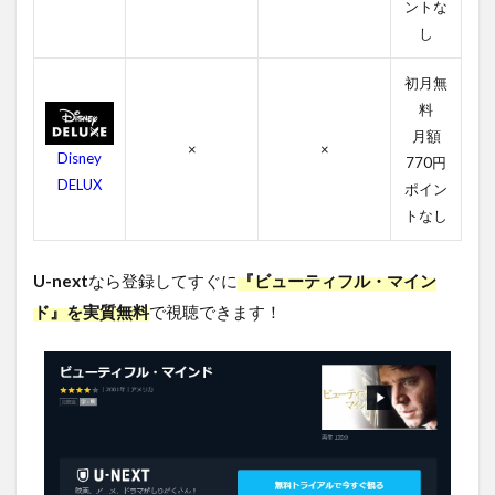
ントな
し
初月無
料
月額
×
×
Disney
770円
DELUX
ポイン
トなし
U-next
なら登録してすぐに
『ビューティフル・マイン
ド』を実質無料
で視聴できます！