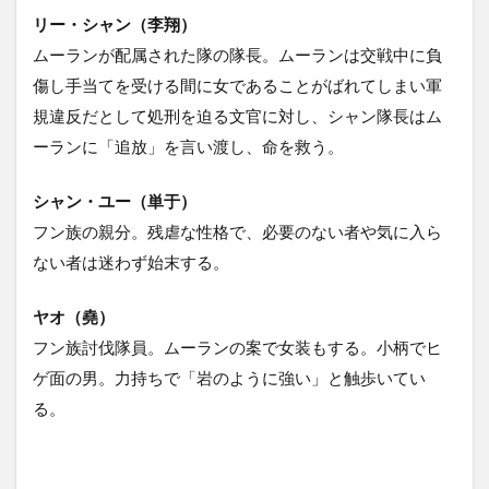
リー・シャン（李翔）
ムーランが配属された隊の隊長。ムーランは交戦中に負
傷し手当てを受ける間に女であることがばれてしまい軍
規違反だとして処刑を迫る文官に対し、シャン隊長はム
ーランに「追放」を言い渡し、命を救う。
シャン・ユー（単于）
フン族の親分。残虐な性格で、必要のない者や気に入ら
ない者は迷わず始末する。
ヤオ（堯）
フン族討伐隊員。ムーランの案で女装もする。小柄でヒ
ゲ面の男。力持ちで「岩のように強い」と触歩いてい
る。