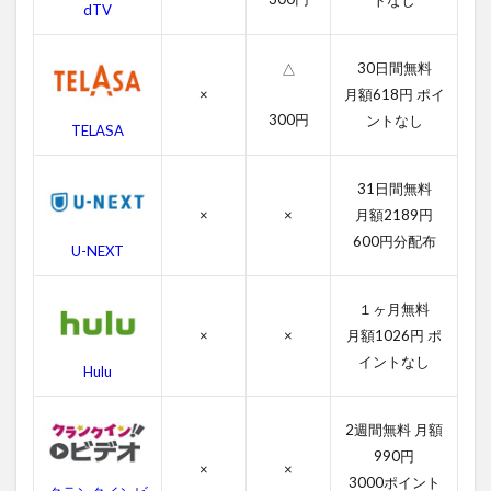
トなし
dTV
ら
す
じ
30日間無料
△
×
月額618円 ポイ
4
ム
300円
ントなし
TELASA
ー
ラ
ン
31日間無料
の
×
×
月額2189円
作
600円分配布
品
U-NEXT
情
報
１ヶ月無料
4.1
×
×
月額1026円 ポ
ムー
イントなし
ラン
Hulu
の感
想
2週間無料 月額
4.2
990円
ムー
×
×
3000ポイント
ラン