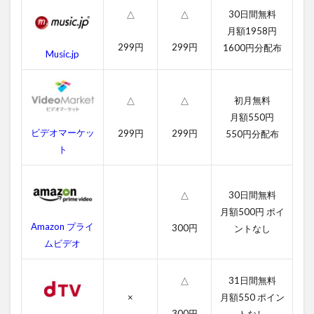
動
30日間無料
△
△
画
月額1958円
一
299円
299円
1600円分配布
覧
Music.jp
2.1
ムー
初月無料
△
△
ラン
の字
月額550円
幕動
ビデオマーケッ
299円
299円
550円分配布
画
ト
2.2
吹き
替え
30日間無料
△
動画
月額500円 ポイ
Amazon プライ
300円
ントなし
3
ムビデオ
ム
ー
ラ
31日間無料
△
ン
×
月額550 ポイン
の
あ
300円