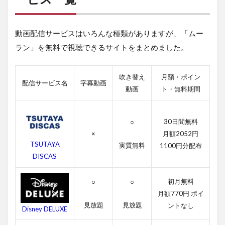
視
聴
で
動画配信サービスはいろんな種類がありますが、「ムー
き
る
ラン」を無料で視聴できるサイトをまとめました。
動
画
配
吹き替え
月額・ポイン
信
配信サービス名
字幕動画
動画
ト・無料期間
サ
ー
ビ
ス
30日間無料
○
一
×
月額2052円
覧
TSUTAYA
実質無料
1100円分配布
2
DISCAS
ム
ー
初月無料
○
○
ラ
月額770円 ポイ
ン
の
見放題
見放題
ントなし
Disney DELUXE
無
料