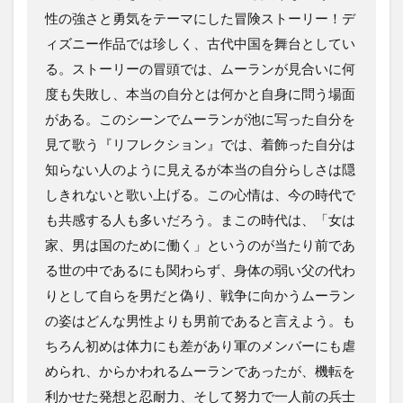
性の強さと勇気をテーマにした冒険ストーリー！デ
ィズニー作品では珍しく、古代中国を舞台としてい
る。ストーリーの冒頭では、ムーランが見合いに何
度も失敗し、本当の自分とは何かと自身に問う場面
がある。このシーンでムーランが池に写った自分を
見て歌う『リフレクション』では、着飾った自分は
知らない人のように見えるが本当の自分らしさは隠
しきれないと歌い上げる。この心情は、今の時代で
も共感する人も多いだろう。まこの時代は、「女は
家、男は国のために働く」というのが当たり前であ
る世の中であるにも関わらず、身体の弱い父の代わ
りとして自らを男だと偽り、戦争に向かうムーラン
の姿はどんな男性よりも男前であると言えよう。も
ちろん初めは体力にも差があり軍のメンバーにも虐
められ、からかわれるムーランであったが、機転を
利かせた発想と忍耐力、そして努力で一人前の兵士