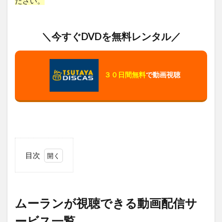
ださい。
＼今すぐDVDを無料レンタル／
３０日間無料
で動画視聴
目次
1
ム
ー
ラ
ムーランが視聴できる動画配信サ
ン
が
ービス一覧