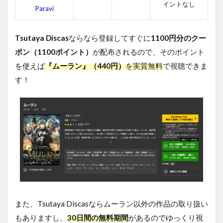
ー
イントなし
Paravi
ラ
ン
を
Tsutaya Discas
ならなら登録してすぐに
1100円分のクー
無
料
ポン（1100ポイント）
が配布されるので、そのポイント
視
を使えば
『ムーラン』（440円）
を実質無料
で視聴できま
聴
す
す！
る
方
法
ま
と
め
また、Tsutaya Discasならムーラン以外の作品の取り扱い
もありますし、
30日間の無料期間
があるのでゆっくり視