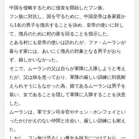
中国を侵略するために侵攻を開始したフン族。
フン族に対抗し、国を守るために、中国皇帝は各家庭か
ら1名の男子を徴兵することを決め、皇帝の使いに対し
て、徴兵のために村の家を回ることを指示した。
とある村にも皇帝の使いは訪れたが、ファ・ムーランが
暮らす家には、あいにく徴兵の対象となる男子がおら
ず、娘しかいなかった。
そこで、ムーランの父は自らが軍隊に入隊しようと考え
たが、父は病を患っており、軍隊の厳しい訓練に到底耐
えられそうにもなかった為、娘であるムーランは男子を
装い、女であることを隠して軍隊に入隊することを決意
した。
ムーランは、軍でタン司令官やチェン・ホンフェイとい
ったかけがえのない仲間と出会い、厳しい訓練にも耐え
た。
しかし、フン族は恐ろしい魔女を味方につけており、一