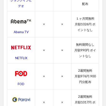
クランクインビ
配布
のキ
デオ
ャス
ト・
吹き
１ヶ月間無料
替え
×
×
月額1026円 ポ
声優
イントなし
Abema TV
4.3
ムー
ラン
無料期間なし
のス
×
×
月額990円 ポイ
タッ
ントなし
フ
NETFLIX
4.4
2週間無料
ムー
ラン
×
×
月額976円 900
の関
円分配布
FOD
連作
品
5
2週間無料
ム
×
×
月額1017円 ポ