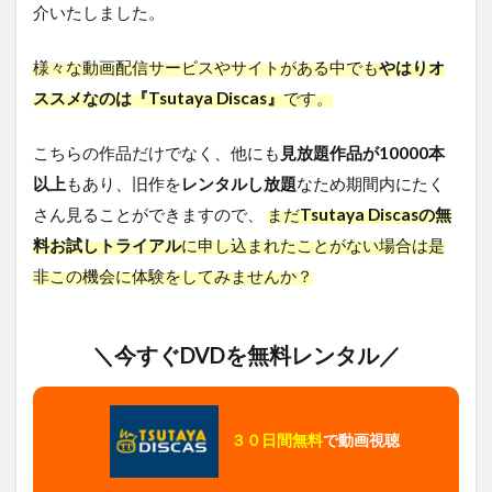
介いたしました。
様々な動画配信サービスやサイトがある中でも
やはりオ
ススメなのは『Tsutaya Discas』
です。
こちらの作品だけでなく、他にも
見放題作品が10000本
以上
もあり、旧作を
レンタルし放題
なため期間内にたく
さん見ることができますので、
まだ
Tsutaya Discasの無
料お試しトライアル
に申し込まれたことがない場合は是
非この機会に体験をしてみませんか？
＼今すぐDVDを無料レンタル／
３０日間無料
で動画視聴