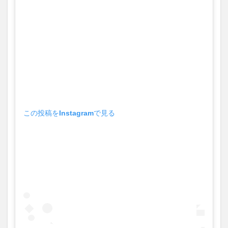
2.1
1位
風の
伝説
2.1.1
風の伝
説のあ
らすじ
2.1.2
この投稿をInstagramで見る
風の伝
説の感
想
3
ま
と
め