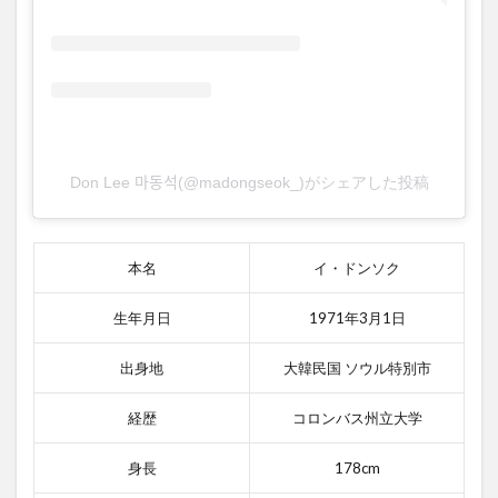
Don Lee 마동석(@madongseok_)がシェアした投稿
本名
イ・ドンソク
生年月日
1971年3月1日
出身地
大韓民国 ソウル特別市
経歴
コロンバス州立大学
身長
178cm