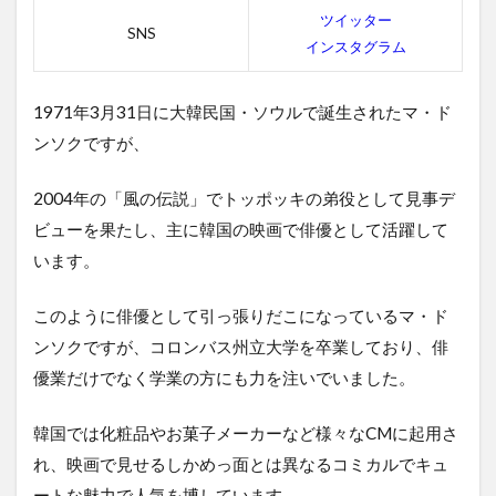
ツイッター
SNS
インスタグラム
1971年3月31日
に
大韓民国・ソウル
で誕生されたマ・ド
ンソクですが、
2004年の「風の伝説」でトッポッキの弟役として見事デ
ビューを果たし、主に韓国の映画で俳優として活躍して
います。
このように俳優として引っ張りだこになっているマ・ド
ンソクですが、
コロンバス州立大学
を卒業しており、俳
優業だけでなく学業の方にも力を注いでいました。
韓国では化粧品やお菓子メーカーなど様々なCMに起用さ
れ、映画で見せるしかめっ面とは異なるコミカルでキュ
ートな魅力で人気を博しています。