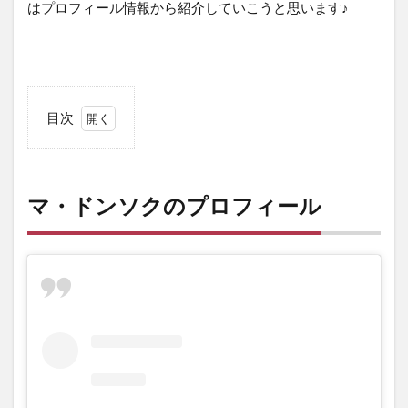
はプロフィール情報から紹介していこうと思います♪
目次
1
マ・
ドン
ソク
マ・ドンソクのプロフィール
のプ
ロフ
ィー
ル
2
マ・
ドン
ソク
の出
演作
品