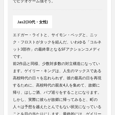
でビデオゲーム強そう。
Jas2(30代・女性)
エドガー・ライトと、サイモン・ペッグと、ニッ
ク・フロストがタックを組んだ、いわゆる「コルネ
ット3部作」の最終章となるSFアクションコメディ
です。
前2作品と同様、少数対多数の対立構造になってい
ます。ゲイリー・キングは、人生のマックスである
高校時代の日々を忘れられず、彼の最高の日を再現
するために、高校時代の親友4人を集めて、故郷に
帰り、はしご酒、パブ巡りをすることになります。
しかし、実際に彼らが故郷に帰ってみると、町の
人々は予想を越えたとんでもない状況になっている
ことを目の当たりにします。最終的には、ゲイリー