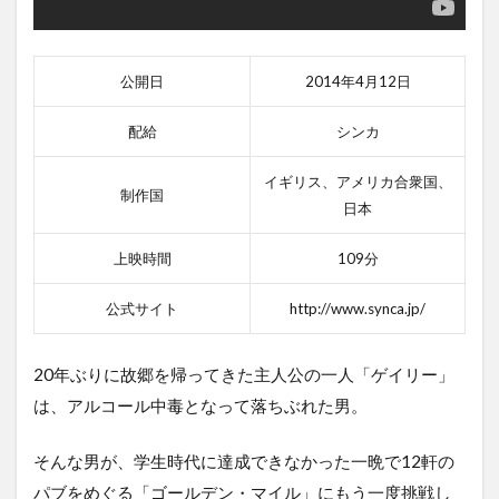
公開日
2014年4月12日
配給
シンカ
イギリス、アメリカ合衆国、
制作国
日本
上映時間
109分
公式サイト
http://www.synca.jp/
20年ぶりに故郷を帰ってきた主人公の一人「ゲイリー」
は、アルコール中毒となって落ちぶれた男。
そんな男が、学生時代に達成できなかった一晩で12軒の
パブをめぐる「ゴールデン・マイル」にもう一度挑戦し