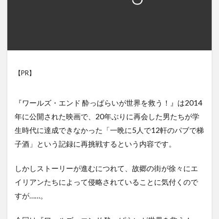
【PR】
『ワールズ・エンド 酔っぱらいが世界を救う！』は2014
年に公開された映画で、20年ぶりに再会した男たちが学
生時代に達成できなかった「一晩に5人で12軒のパブで梯
子酒」という記録に再挑戦するという内容です。
しかしストーリーが進むにつれて、故郷の街が徐々にエ
イリアンたちによって侵略されていることに気付くので
すが……。