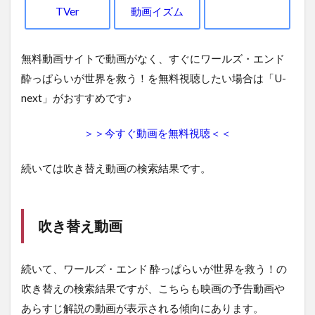
TVer
動画イズム
無料動画サイトで動画がなく、すぐにワールズ・エンド
酔っぱらいが世界を救う！を無料視聴したい場合は「U-
next」がおすすめです♪
＞＞今すぐ動画を無料視聴＜＜
続いては吹き替え動画の検索結果です。
吹き替え動画
続いて、ワールズ・エンド 酔っぱらいが世界を救う！の
吹き替えの検索結果ですが、こちらも映画の予告動画や
あらすじ解説の動画が表示される傾向にあります。