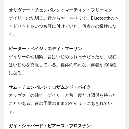
オリヴァー・チェンバレン：マーティン・フリーマン
ゲイリーの幼馴染。昔からおしゃべりで、Bluetoothのヘ
ッドセットをいつも耳に付けていた。何者かの犠牲にな
る。
ピーター・ペイジ：エディ・マーサン
ゲイリーの幼馴染。昔はいじめられっ子だったが、現在
はいじめを克服している。得体の知れない何者かの犠牲
になる。
サム・チェンバレン：ロザムンド・パイク
オリヴァーの姉で、ゲイリーと昔一度だけ関係を持った
ことがある。昔の子供のままのゲイリーにあきれてい
る。
ガイ・シェパード：ピアース・ブロスナン