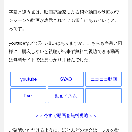
字幕と違う点は、映画評論家による紹介動画や映画のワ
ンシーンの動画が表示されている傾向にあるというとこ
ろです。
youtubeなどで取り扱いはありますが、こちらも字幕と同
様に、購入しないと視聴が出来ず無料で視聴できる動画
は無料サイトでは見つかりませんでした。
youtube
GYAO
ニコニコ動画
TVer
動画イズム
＞＞今すぐ動画を無料視聴＜＜
ご確認いただけるように、ほとんどの場合は、フルの動