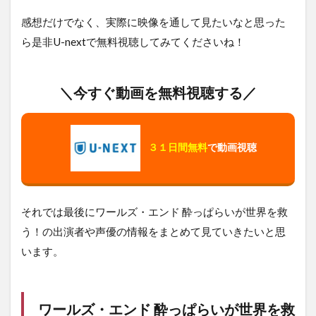
感想だけでなく、実際に映像を通して見たいなと思った
ら是非U-nextで無料視聴してみてくださいね！
＼今すぐ動画を無料視聴する／
３１日間無料
で動画視聴
それでは最後にワールズ・エンド 酔っぱらいが世界を救
う！の出演者や声優の情報をまとめて見ていきたいと思
います。
ワールズ・エンド 酔っぱらいが世界を救