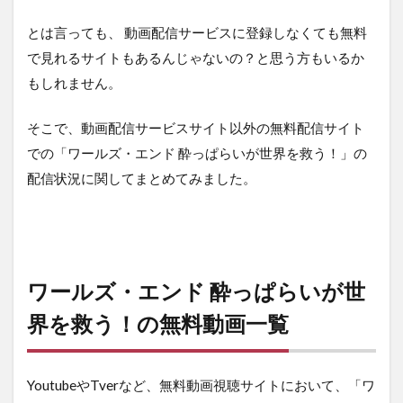
ド
酔っ
とは言っても、 動画配信サービスに登録しなくても無料
ぱら
で見れるサイトもあるんじゃないの？と思う方もいるか
いが
世界
もしれません。
を救
う！
を無
そこで、動画配信サービスサイト以外の無料配信サイト
料視
での「ワールズ・エンド 酔っぱらいが世界を救う！」の
聴す
配信状況に関してまとめてみました。
る方
法ま
とめ
ワールズ・エンド 酔っぱらいが世
界を救う！の無料動画一覧
YoutubeやTverなど、無料動画視聴サイトにおいて、「ワ