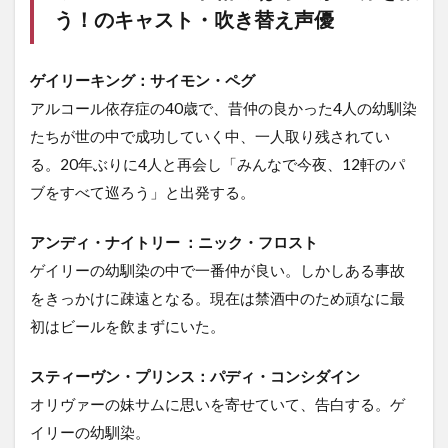
う！のキャスト・吹き替え声優
ゲイリーキング：サイモン・ペグ
アルコール依存症の40歳で、昔仲の良かった4人の幼馴染
たちが世の中で成功していく中、一人取り残されてい
る。20年ぶりに4人と再会し「みんなで今夜、12軒のパ
ブをすべて巡ろう」と出発する。
アンディ・ナイトリー ：ニック・フロスト
ゲイリーの幼馴染の中で一番仲が良い。しかしある事故
をきっかけに疎遠となる。現在は禁酒中のため頑なに最
初はビールを飲まずにいた。
スティーヴン・プリンス：パディ・コンシダイン
オリヴァーの妹サムに思いを寄せていて、告白する。ゲ
イリーの幼馴染。