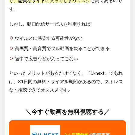
り、
悪質なサイト
に入ってしまうリスク
も高くあるので
す。
しかし、動画配信サービスを利用すれば
ウイルスに感染する可能性がない
高画質・高音質でフル動画を観ることができる
途中で広告などが入ってこない
といったメリットがあるだけでなく、『U-next』であれ
ば、31日間の無料トライアル期間があるので、ストレス
なく視聴できてオススメです♪
＼今すぐ動画を無料視聴する／
３１日間無料
で動画視聴