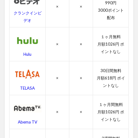
いが
990円
×
×
世界
3000ポイント
クランクインビ
を救
配布
う！
デオ
のあ
らす
１ヶ月無料
じ
×
×
月額1026円 ポ
4
イントなし
ワー
Hulu
ル
ズ・
30日間無料
エン
ド
×
×
月額618円 ポイ
酔っ
ントなし
TELASA
ぱら
いが
世界
１ヶ月間無料
を救
×
×
月額1026円 ポ
う！
の作
イントなし
Abema TV
品情
報