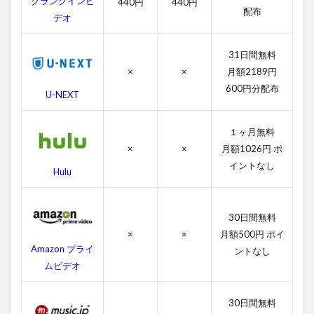
クランクインビ
440円
440円
ゃ
配布
デオ
っ
て
家
31日間無料
族
×
×
月額2189円
の
600円分配布
無
U-NEXT
料
動
画
１ヶ月無料
一
×
×
月額1026円 ポ
覧
イントなし
Hulu
2.1
なん
ちゃ
30日間無料
って
×
×
月額500円 ポイ
家族
の字
Amazon プライ
ントなし
幕動
ムビデオ
画
2.2
30日間無料
吹き