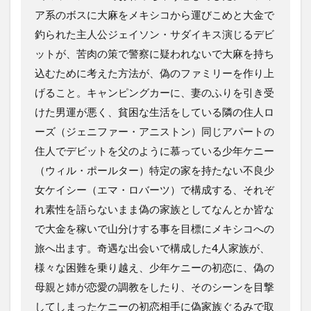
ア系のボスに大麻をメキシコから運びこめと大金で
釣られた主人公ジェイソン・サダイキス演じるデビ
ットが、苦肉の策で警察に疑われないで大麻を持ち
込むために考えた方法が、偽のファミリーを作り上
げること。キャンピングカーに、妻のふりを引き受
けた男運が悪く、貧困な生活をしている隣の住人ロ
ーズ（ジェニファー・アニストン）同じアパートの
住人でデビットを父のように慕っている少年ケニー
（ウィル・ポールター）特定の家を持たない不良少
女ケイシー（エマ・ロバーツ）で構成する、それぞ
れ素性を語らないまま偽の家族としてなんとか皆な
で大金を稼いで山分けする事を目標にメキシコへの
旅へ出ます。奇遇な出会いで構成した4人家族が、
様々な困難を乗り越え、少年ケニーの初恋に、偽の
母親と姉が恋愛の調教をしたり、そのシーンを目撃
してしまったケニーの初恋相手に偽家族ぐるみで取