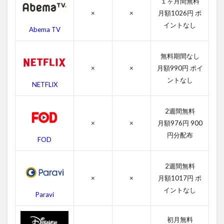
１ヶ月間無料
っ
て
×
×
月額1026円 ポ
家
イントなし
Abema TV
族
の
作
無料期間なし
品
情
×
×
月額990円 ポイ
報
ントなし
NETFLIX
4.1
なん
2週間無料
ちゃ
×
×
月額976円 900
って
家族
円分配布
FOD
の感
想
2週間無料
4.2
×
×
月額1017円 ポ
なん
ちゃ
イントなし
Paravi
って
家族
のキ
初月無料