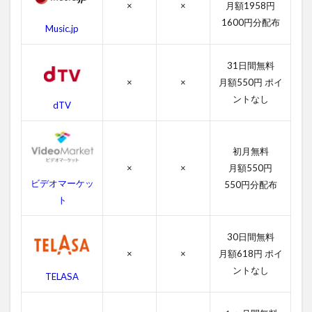
×
×
月額1958円
替え
1600円分配布
動画
Music.jp
3
な
31日間無料
ん
×
×
月額550円 ポイ
ち
ントなし
ゃ
dTV
っ
て
家
初月無料
族
×
×
月額550円
の
あ
ビデオマーケッ
550円分配布
ら
ト
す
じ
30日間無料
4
×
×
月額618円 ポイ
な
ントなし
ん
TELASA
ち
ゃ