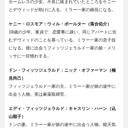
ホームレスの少女。不良に絡まれていたところをケニー
とデヴィッドが助けに入る。ミラー一家の娘役になる。
ケニー・ロスモア：ウィル・ポールター（落合佑介）
18歳の少年。童貞で、恋愛事に疎い。同じアパートに住
むデヴィッドのことを慕っている。ミラー一家の息子役
になる。後に出会うフィッツジェラルド一家の娘・メリ
ッサに一目惚れする。
ドン・フィッツジェラルド：ニック・オファーマン（楠
見尚己）
フィッツジェラルド一家の主。ミラー一家が旅の途中に
出会う人物。実は麻薬取締官。
エディ・フィッツジェラルド：キャスリン・ハーン（込
山順子）
ドンの妻。ミラー一家が旅の途中に出会う人物。能天気