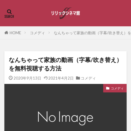
HOME
コメディ
なんちゃって家族の動画（字幕/吹き替え）
なんちゃって家族の動画（字幕/吹き替え）
を無料視聴する方法
2020年9月13日
2021年4月2日
コメディ
コメディ