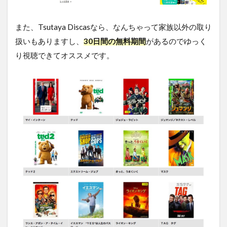
5
な
ん
また、Tsutaya Discasなら、なんちゃって家族以外の取り
ち
扱いもありますし、
30日間の無料期間
があるのでゆっく
ゃ
っ
り視聴できてオススメです。
て
家
族
を
無
料
視
聴
す
る
方
法
ま
と
め