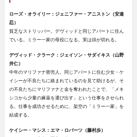
ローズ・オライリー：ジェニファー・アニストン（安達
忍）
貧乏なストリッパー。デヴィッドと同じアパートに住ん
でいる。ミラー一家の母役になる。実は頭が切れる。
デヴィッド・クラーク：ジェイソン・サダイキス（山野
井仁）
中年のマリファナ密売人。同じアパートに住む少女・ケ
イシーが不良たちに絡まれているのを見て助けるが、そ
の不良たちにマリファナと金を奪われたことで、「メキ
シコから少量の麻薬を運び出す」という仕事をさせられ
る。仕事を成功させるために、架空の「ミラー一家」を
結成する。
ケイシー・マシス：エマ・ロバーツ（藤村歩）