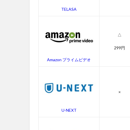
動画
TELASA
2.2
吹き
替え
動画
△
3
299円
ブル
ー
Amazon プライムビデオ
ス・
ブラ
ザー
ズの
あら
×
すじ
4
ブル
U-NEXT
ー
ス・
ブラ