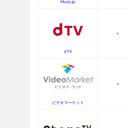
Music.jp
ス
ト・
吹き
替え
声優
×
4.3
ブル
dTV
ー
ス・
ブラ
ザー
ズの
スタ
×
ッフ
4.4
ビデオマーケット
ブル
ー
ス・
ブラ