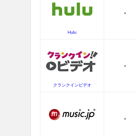
ザー
ズの
×
作品
情報
Hulu
4.1
ブル
ー
ス・
ブラ
×
ザー
ズの
感想
クランクインビデオ
4.2
ブル
ー
ス・
ブラ
×
ザー
ズの
キャ