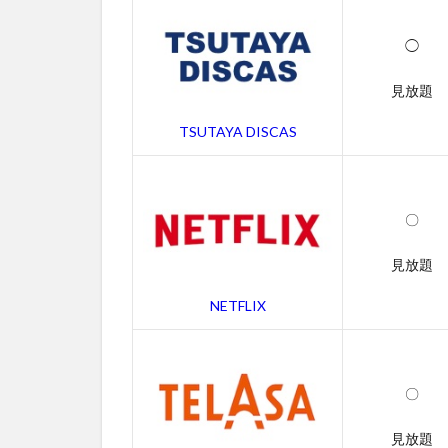
ス一
覧
◯
2
見放題
ブル
ー
TSUTAYA DISCAS
ス・
ブラ
ザー
ズの
無料
〇
動画
一覧
見放題
2.1
NETFLIX
ブル
ー
ス・
ブラ
〇
ザー
ズの
見放題
字幕