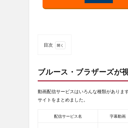
目次
1
ブル
ー
ブルース・ブラザーズが
ス・
ブラ
ザー
ズが
動画配信サービスはいろんな種類がありま
視聴
サイトをまとめました。
でき
る動
画配
配信サービス名
字幕動画
信サ
ービ