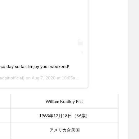
ice day so far. Enjoy your weekend!
dpittofflcial) on
Aug 7, 2020 at 10:05am PDT
William Bradley Pitt
1963年12月18日（56歳）
アメリカ合衆国