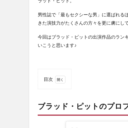
ラッド・ピット。
男性誌で「最もセクシーな男」に選ばれる
きた演技力がたくさんの方々を更に虜にし
今回はブラッド・ピットの出演作品のラン
いこうと思います♪
目次
1
ブラ
ッ
ブラッド・ピットのプロ
ド・
ピッ
トの
プロ