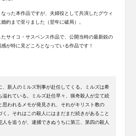
となった本作品ですが、夫婦役として共演したグウィ
に婚約まで至りました（翌年に破局）。
したサイコ・サスペンス作品で、公開当時の最新鋭の
場感が特に見どころとなっている作品です！
に、新人のミルズ刑事が赴任してくる。ミルズは希
ち溢れている。ミルズ赴任早々、猟奇殺人が立て続
と思われるメモが発見され、それがキリスト教の
づく。それはこの殺人にはまだまだ続きがあること
犯人を追うが、逮捕できぬうちに第三、第四の殺人