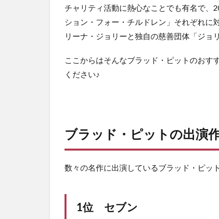
カリ
チャリティ活動に熱心なことでも有名で、2
フォ
ション・フォー・チルドレン」それぞれに対
ルニ
ア
リーナ・ジョリーと独自の慈善団体「ジョ
2.3.1
ここからはそんなブラッド・ピットのおす
カリフ
ください♪
ォルニ
アのあ
らすじ
2.3.2
カリフ
ブラッド・ピットの出演
ォルニ
アの感
想
数々の名作に出演しているブラッド・ピッ
2.4
4位
ア
ド・
1位 セブン
アス