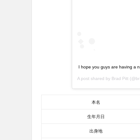
セブン
の感想
2.2
2位
ワン
ス・
アポ
ン・
ア・
I hope you guys are having a n
タイ
ム・
A post shared by
Brad Pitt
(@bra
イ
ン・
ハリ
本名
ウッ
ド
生年月日
2.2.1
ワン
出身地
ス・ア