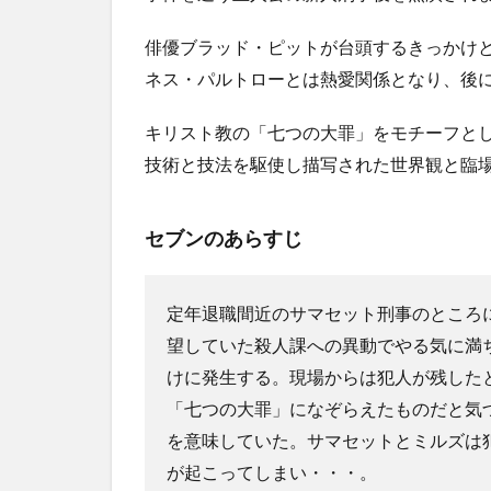
キーズ
のあら
俳優ブラッド・ピットが台頭するきっかけ
すじ
ネス・パルトローとは熱愛関係となり、後
2.5.2
12モン
キリスト教の「七つの大罪」をモチーフと
キーズ
の感想
技術と技法を駆使し描写された世界観と臨
3
ま
セブンのあらすじ
と
め
定年退職間近のサマセット刑事のところ
望していた殺人課への異動でやる気に満
けに発生する。現場からは犯人が残した
「七つの大罪」になぞらえたものだと気
を意味していた。サマセットとミルズは
が起こってしまい・・・。