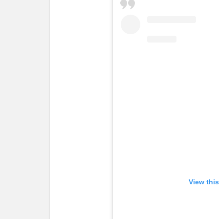
フィ
ール
2
ブラ
ッ
ド・
ピッ
トの
出演
作品
2.1
1位
セブ
ン
2.1.1
セブン
View thi
のあら
すじ
2.1.2