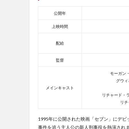
トラ
2.4.1
公開年
アド・
アスト
上映時間
ラのあ
らすじ
配給
2.4.2
アド・
アスト
監督
ラの感
想
モーガン
グウィ
2.5
メインキャスト
5位
12モ
リチャード・
ンキ
リチ
ーズ
2.5.1
1995年に公開された映画「セブン」にデ
12モン
事件を追う主人公の新人刑事役を熱演され