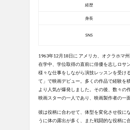
ポン・
経歴
ア・タ
イム・
身長
イン・
ハリウ
ッドの
SNS
あらす
じ
2.2.2
1963年12月18日
に
アメリカ、オクラホマ州
ワン
在学中、学位取得の直前に俳優を志しロサン
ス・ア
様々な仕事をしながら演技レッスンを受ける
ポン・
ア・タ
て」で映画デビュー。多くの作品で経験を積
イム・
より人気が爆発しました。その後、数々の作
イン・
映画スターの一人であり、映画製作者の一
ハリウ
ッドの
感想
彼は役柄に合わせて、体型を変化させ役に
2.3
うに体の露出が多く、また戦闘的な役柄に
3位