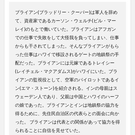
ブライアン(ブラッドリー・クーパー)は軍人を辞め
て、資産家であるカーソン・ウェルチ(ビル・マー
レイ)のもとで働いていた。ブライアンはアフガン
での仕事で失敗をして大怪我を負ってしまい、仕事
からも干されてしまった。そんなブライアンがもら
った仕事はハワイで移設されるゲートの地鎮祭の手
配だった。ブライアンには元嫁であるトレイシー
(レイチェル・マクアダムス)がハワイにいた。ブラ
イアンの監視役として、空軍のパイロットであるイ
ン(エマ・ストーン)を紹介される。インの母親はス
ウェーデン人であり、父親は中国とハワイのハーフ
の娘であった。ブライアンとインは地鎮祭の協力を
得るために、先住民自治区の代表らとの面会に向か
った。 ブライアンは代表との関係があって協力を得
られることに自信を見せていた。