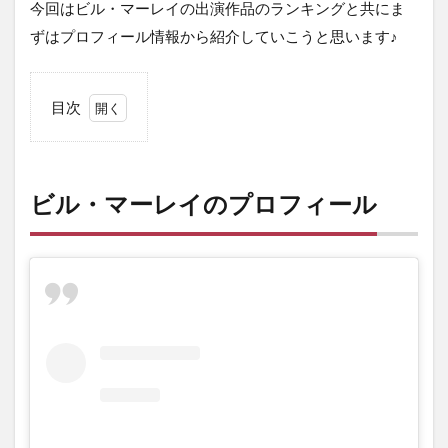
今回はビル・マーレイの出演作品のランキングと共にま
ずはプロフィール情報から紹介していこうと思います♪
目次
1
ビ
ル・
マー
ビル・マーレイのプロフィール
レイ
のプ
ロフ
ィー
ル
2
ビ
ル・
マー
レイ
の出
演作