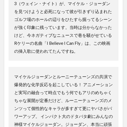
3（ウェイン・ナイト）が、マイケル・ジョーダン
を見つけようと必死になって彼が引きずり込まれた
ゴルフ場のホールの辺りをひたすら掘ってるシーン
が強く印象に残っています。当時は分からなかった
けど、今ネガティブなニュースで巷を騒がせている
Rケリーの名曲「I Believe I Can Fly」は、この映画
の挿入歌に使われてたんですね。
マイケルジョーダンとルーニーテューンズの共演で
爆発的な化学反応を起こしている！ アニメーション
と実写の融合って時点でもう何でもアリのめちゃく
ちゃな展開が定番だけど、ルーニーテューンズのメ
ンツって個性的なキャラが多すぎて更にヤバさがパ
ワーアップ。 インパクト大のドタバタ劇にみんなの
神様マイケルジョーダン。ジョーダン、本当に頑張