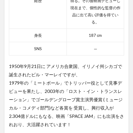
経歴
得る。その後映画デビューし
アロ
現在まで、個性的な監督の作
ハ
品に出て高い評価を得てい
2.3.1
る。
アロハ
のあら
身長
187 cm
すじ
2.3.2
SNS
─
アロハ
の感想
1950年9月21日に アメリカ合衆国、イリノイ州シカゴで
2.4
誕生されたビル・マーレイですが、
4位
ザ・
1979年の「ミートボール」でトリッパー役として見事デ
フレ
ビューを果たし、2003年の「ロスト・イン・トランスレ
ン
チ・
ーション」でゴールデングローブ賞主演男優賞 (ミュージ
ディ
カル・コメディ部門)など各賞を 受賞し、興行収入が
スパ
ッチ
2.304億ドルにもなる、映画「SPACE JAM」にも出演をさ
（原
れおり、大活躍されています！
題）