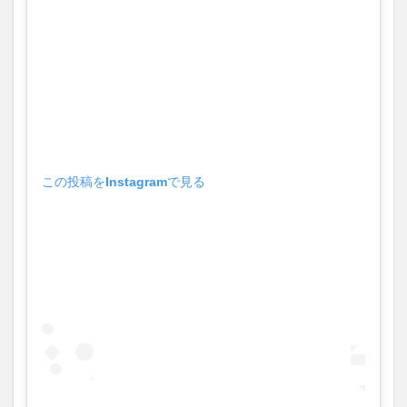
品
2.1
1位
SPACE
JAM
2.1.1
SPACE
JAMの
あらす
この投稿をInstagramで見る
じ
2.1.2
SPACE
JAMの
感想
2.2
2位
ヴィ
ンセ
ント
が教