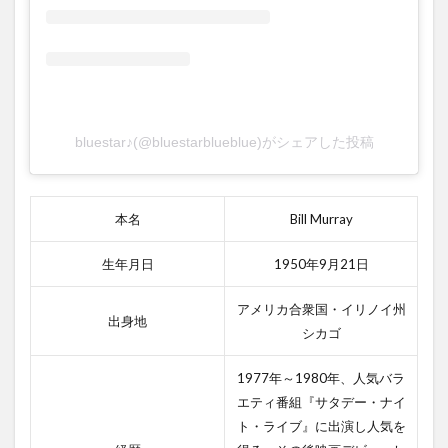
えて
くれ
たこ
と
2.2.1
ヴィン
セント
bluestar♪(@bluestarblueblue)がシェアした投稿
が教え
てくれ
たこと
のあら
本名
Bill Murray
すじ
生年月日
1950年9月21日
2.2.2
ヴィン
セント
アメリカ合衆国・イリノイ州
出身地
が教え
シカゴ
てくれ
たこと
1977年～1980年、人気バラ
の感想
エティ番組『サタデー・ナイ
2.3
ト・ライブ』に出演し人気を
3位