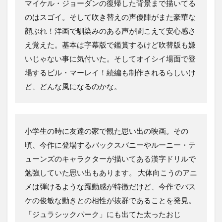
マイケル・ジョーダンの復帰した背景まで描いてる
のはスゴイ。そして吹き替えの声優陣がまた豪華な
顔ぶれ！洋画で馴染みのある声が聞こえて安心感さ
え覚えた。基本は字幕版で鑑賞するけど吹替版も嫌
いじゃない事に気付いた。そしてオイシイ場面で登
場するビル・マーレイ！続編も制作されるらしいけ
ど、どんな風になるのかな。
小学生の時に友達の家で観た思い出の映画。その
頃、今作に登場するバックスバニーやルーニー・テ
ューンズのキャラクターが描いてある漢字ドリルで
勉強していた思い出もあります。 大体向こうのアニ
メは弾けるような躍動感が特徴だけど、今作でバス
ケの俊敏な動きとの相性が抜群であることを発見。
「ジュラシックパーク」にも出てた太ったおじ