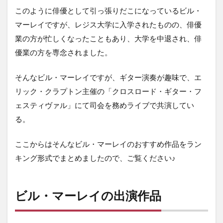
2.4.1
このように俳優として引っ張りだこになっているビル・
ザ・フ
マーレイですが、レジス大学に入学されたものの、俳優
レン
チ・デ
業の方が忙しくなったこともあり、大学を中退され、俳
ィスパ
優業の方を専念されました。
ッチ
（原
題）の
そんなビル・マーレイですが、ギター演奏が趣味で、エ
あらす
じ
リック・クラプトン主催の「クロスロード・ギター・フ
ェスティヴァル」にて司会を務めライブで共演してい
2.4.2
ザ・フ
る。
レン
チ・デ
ここからはそんなビル・マーレイのおすすめ作品をラン
ィスパ
ッチ
キング形式でまとめましたので、ご覧ください♪
（原
題）の
感想
ビル・マーレイの出演作品
2.5
5位
オ