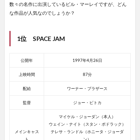
数々の名作に出演しているビル・マーレイですが、どん
ン・
ザ・
な作品が人気なのでしょうか？
ロッ
ク
2.5.1
1位
SPACE JAM
オン・
ザ・ロ
ックの
あらす
公開年
1997年4月26日
じ
2.5.2
上映時間
87分
オン・
ザ・ロ
配給
ワーナー・ブラザース
ックの
感想
監督
ジョー・ピトカ
3
ま
マイケル・ジョーダン（本人）
と
ウェイン・ナイト（スタン・ポドラック）
め
メインキャス
テレサ・ランドル（ホニータ・ジョーダ
ト
ン）