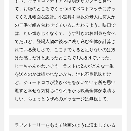
ずつ、キャメロンディアスは頭からガブっと食べ
て、お腹のところでくっつけてベストマッチに持っ
てくる几帳面な設計。小道具も単数の老人に何人か
の子供で組み合わせてているこだわりよう。映画で
は、たい焼きじゃなくて、うす引きのお刺身を食べ
てたけど。登場人物の後ろに映り込む全体が計算さ
れている美しさで、ここまでくると足りないのは抜
けた感じだけと思ったところで1人抜けていった。
じーちゃんかわいそう。ラストは2人がどんな一生
を送るのかは描かれないから、消化不良気味だけ
ど。ジュードロウが泣きべそをかいている所を思い
返すと幸せな気持ちになれるから映画全体が素晴ら
しい。ちょっとウザめのメッセージは無視して。
ラブストーリーをあえて映画のように演出している