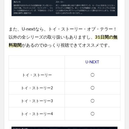
タッ
フ
4.4
ト
また、U-nextなら、トイ・ストーリー・オブ・テラー！
イ・
スト
以外の全シリーズの取り扱いもありますし、
31日間の無
ーリ
料期間
があるのでゆっくり視聴できてオススメです。
ー・
オ
ブ・
U-NEXT
テラ
ー！
の関
トイ・ストーリー
◯
連作
品
トイ・ストーリー2
◯
5
トイ・ストーリー3
◯
ト
イ・
スト
トイ・ストーリー4
◯
ーリ
ー・
オ