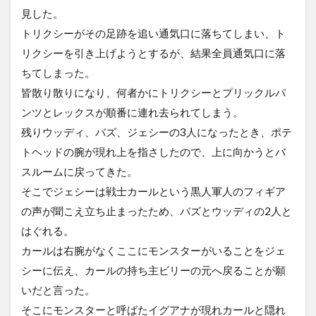
見した。
トリクシーがその足跡を追い通気口に落ちてしまい、ト
リクシーを引き上げようとするが、結果全員通気口に落
ちてしまった。
皆散り散りになり、何者かにトリクシーとプリックルパ
ンツとレックスが順番に連れ去られてしまう。
残りウッディ、バズ、ジェシーの3人になったとき、ポテ
トヘッドの腕が現れ上を指さしたので、上に向かうとバ
スルームに戻ってきた。
そこでジェシーは戦士カールという黒人軍人のフィギア
の声が聞こえ立ち止まったため、バズとウッディの2人と
はぐれる。
カールは右腕がなくここにモンスターがいることをジェ
シーに伝え、カールの持ち主ビリーの元へ戻ることが願
いだと言った。
そこにモンスターと呼ばたイグアナが現れカールと隠れ