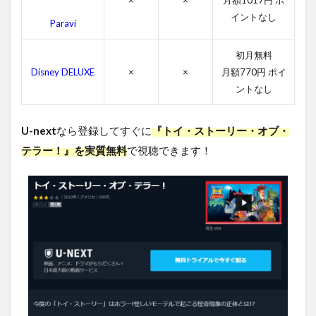
×
×
月額1017円 ポ
ーリ
イントなし
ー・
Paravi
オ
ブ・
初月無料
テラ
ー！
Disney DELUXE
×
×
月額770円 ポイ
のキ
ントなし
ャス
ト・
吹き
U-next
なら登録してすぐに
『トイ・ストーリー・オブ・
替え
テラー！』を実質無料
で視聴できます！
声優
4.3
ト
イ・
スト
ーリ
ー・
オ
ブ・
テラ
ー！
のス