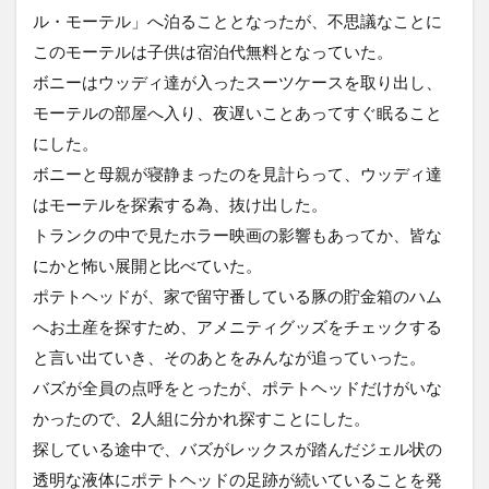
ル・モーテル」へ泊ることとなったが、不思議なことに
このモーテルは子供は宿泊代無料となっていた。
ボニーはウッディ達が入ったスーツケースを取り出し、
モーテルの部屋へ入り、夜遅いことあってすぐ眠ること
にした。
ボニーと母親が寝静まったのを見計らって、ウッディ達
はモーテルを探索する為、抜け出した。
トランクの中で見たホラー映画の影響もあってか、皆な
にかと怖い展開と比べていた。
ポテトヘッドが、家で留守番している豚の貯金箱のハム
へお土産を探すため、アメニティグッズをチェックする
と言い出ていき、そのあとをみんなが追っていった。
バズが全員の点呼をとったが、ポテトヘッドだけがいな
かったので、2人組に分かれ探すことにした。
探している途中で、バズがレックスが踏んだジェル状の
透明な液体にポテトヘッドの足跡が続いていることを発