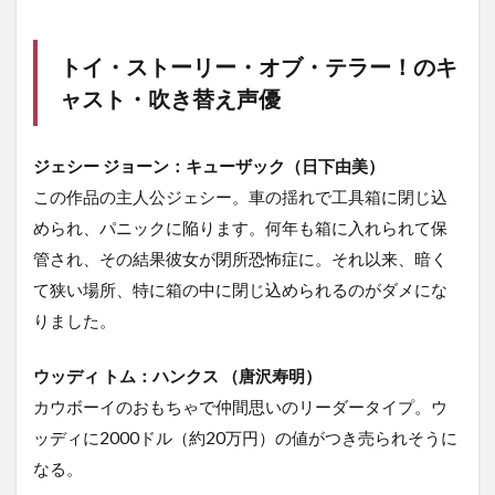
トイ・ストーリー・オブ・テラー！のキ
ャスト・吹き替え声優
ジェシー ジョーン：キューザック（日下由美）
この作品の主人公ジェシー。車の揺れで工具箱に閉じ込
められ、パニックに陥ります。何年も箱に入れられて保
管され、その結果彼女が閉所恐怖症に。それ以来、暗く
て狭い場所、特に箱の中に閉じ込められるのがダメにな
りました。
ウッディ トム：ハンクス （唐沢寿明）
カウボーイのおもちゃで仲間思いのリーダータイプ。ウ
ッディに2000ドル（約20万円）の値がつき売られそうに
なる。