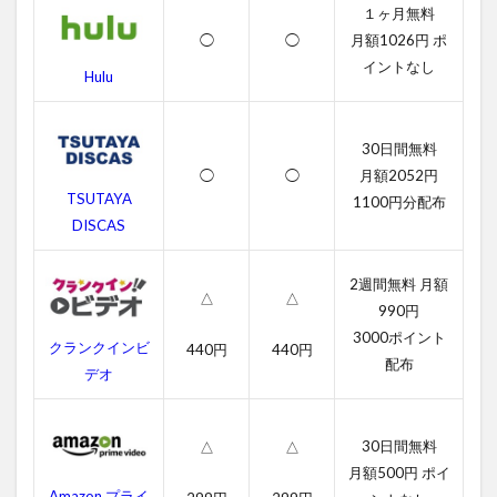
１ヶ月無料
テラ
ー！
◯
◯
月額1026円 ポ
の無
イントなし
Hulu
料動
画一
覧
30日間無料
2.1
◯
◯
月額2052円
ト
TSUTAYA
イ・
1100円分配布
スト
DISCAS
ーリ
ー・
2週間無料 月額
オ
△
△
ブ・
990円
テラ
3000ポイント
クランクインビ
ー！
440円
440円
配布
の字
デオ
幕動
画
30日間無料
△
△
2.2
月額500円 ポイ
吹き
替え
Amazon プライ