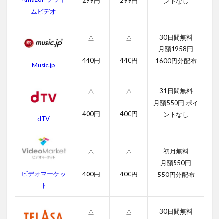
299円
299円
ントなし
動画
ムビデオ
3
ト
30日間無料
△
△
イ・
月額1958円
スト
440円
440円
1600円分配布
ーリ
Music.jp
ー・
オ
ブ・
31日間無料
△
△
テラ
月額550円 ポイ
ー！
400円
400円
ントなし
dTV
のあ
らす
じ
初月無料
△
△
4
月額550円
ト
イ・
ビデオマーケッ
400円
400円
550円分配布
スト
ト
ーリ
ー・
オ
30日間無料
△
△