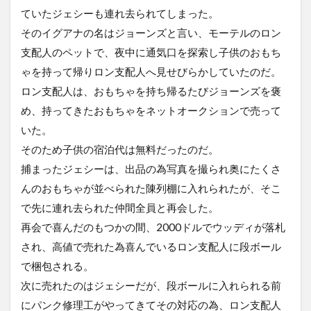
ていたジェシーも連れ去られてしまった。
そのイグアナの名はジョーンズと言い、モーテルのロン
支配人のペットで、夜中に通気口を探索し子供のおもち
ゃを持って帰りロン支配人へ見せびらかしていたのだ。
ロン支配人は、おもちゃを持ち帰るたびジョーンズを褒
め、持ってきたおもちゃをネットオークションで売って
いた。
そのため子供の宿泊代は無料だったのだ。
捕まったジェシーは、出品の為写真を撮られ奥にたくさ
んのおもちゃが並べられた陳列棚に入れられたが、そこ
で先に連れ去られた仲間全員と再会した。
再会で喜んだのもつかの間、2000ドルでウッディが落札
され、高値で売れた為喜んでいるロン支配人に段ボール
で梱包される。
次に売れたのはジェシーだが、段ボールに入れられる前
にパンク修理工がやってきてその対応の為、ロン支配人