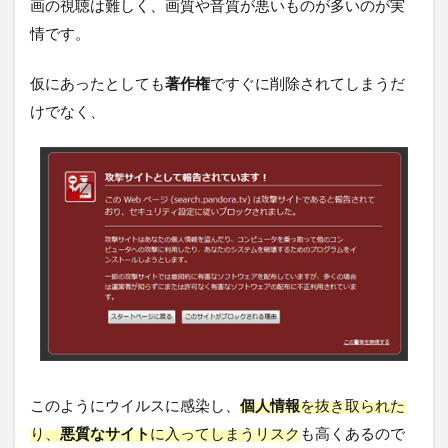
画の視聴は難しく、画質や音質が悪いものが多いのが実
情です。
仮にあったとしても
著作権
ですぐに削除されてしまうだ
けでなく、
このようにウイルスに感染し、
個人情報
を抜き取られた
り、
悪質なサイト
に入ってしまうリスク
も高くあるので