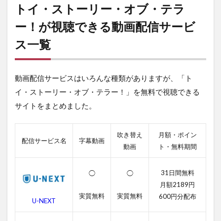
スト
トイ・ストーリー・オブ・テラ
ーリ
ー・
ー！が視聴できる動画配信サービ
オ
ス一覧
ブ・
テラ
ー！
が視
動画配信サービスはいろんな種類がありますが、「ト
聴で
きる
イ・ストーリー・オブ・テラー！」を無料で視聴できる
動画
サイトをまとめました。
配信
サー
ビス
一覧
吹き替え
月額・ポイン
配信サービス名
字幕動画
動画
ト・無料期間
2
ト
イ・
31日間無料
◯
◯
スト
月額2189円
ーリ
実質無料
実質無料
600円分配布
ー・
U-NEXT
オ
ブ・