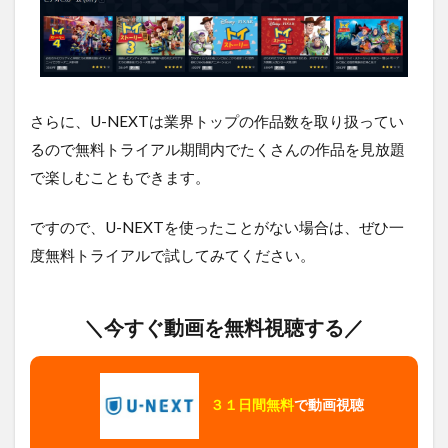
ブ・
テラ
ー！
を無
料視
聴す
さらに、U-NEXTは業界トップの作品数を取り扱ってい
る方
るので無料トライアル期間内でたくさんの作品を見放題
法ま
とめ
で楽しむこともできます。
ですので、U-NEXTを使ったことがない場合は、ぜひ一
度無料トライアルで試してみてください。
＼今すぐ動画を無料視聴する／
３１日間無料
で動画視聴