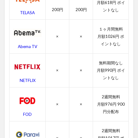
ブ・
月額618円 ポイ
テラ
200円
200円
ントなし
ー！
TELASA
の作
品情
１ヶ月間無料
報
×
×
月額1026円 ポ
4.1
イントなし
Abema TV
ト
イ・
スト
無料期間なし
ーリ
ー・
×
×
月額990円 ポイ
オ
ントなし
NETFLIX
ブ・
テラ
ー！
2週間無料
の感
×
×
月額976円 900
想
円分配布
FOD
4.2
ト
イ・
2週間無料
スト