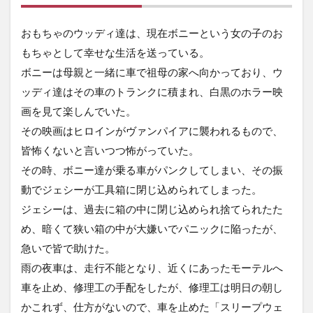
おもちゃのウッディ達は、現在ボニーという女の子のお
もちゃとして幸せな生活を送っている。
ボニーは母親と一緒に車で祖母の家へ向かっており、ウ
ッディ達はその車のトランクに積まれ、白黒のホラー映
画を見て楽しんでいた。
その映画はヒロインがヴァンパイアに襲われるもので、
皆怖くないと言いつつ怖がっていた。
その時、ボニー達が乗る車がパンクしてしまい、その振
動でジェシーが工具箱に閉じ込められてしまった。
ジェシーは、過去に箱の中に閉じ込められ捨てられたた
め、暗くて狭い箱の中が大嫌いでパニックに陥ったが、
急いで皆で助けた。
雨の夜車は、走行不能となり、近くにあったモーテルへ
車を止め、修理工の手配をしたが、修理工は明日の朝し
かこれず、仕方がないので、車を止めた「スリープウェ