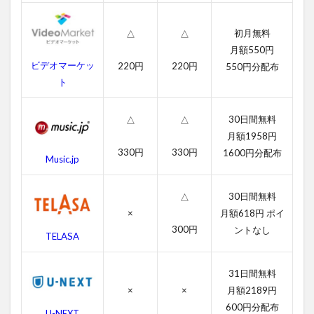
一
覧
初月無料
△
△
2.1
月額550円
レミ
ビデオマーケッ
220円
220円
ーの
550円分配布
おい
ト
しい
レス
30日間無料
トラ
△
△
ンの
月額1958円
字幕
330円
330円
1600円分配布
Music.jp
動画
2.2
30日間無料
△
吹き
替え
×
月額618円 ポイ
動画
300円
ントなし
TELASA
3
レ
31日間無料
ミ
ー
×
×
月額2189円
の
600円分配布
U-NEXT