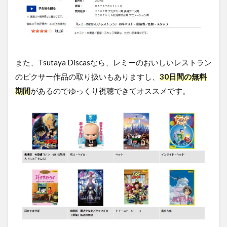
おい
しい
レス
トラ
ンの
キャ
また、Tsutaya Discasなら、レミーのおいしいレストラン
ス
ト・
のピクサー作品の取り扱いもありますし、
30日間の無料
吹き
期間
があるのでゆっくり視聴できてオススメです。
替え
声優
4.3
レミ
ーの
おい
しい
レス
トラ
ンの
スタ
ッフ
4.4