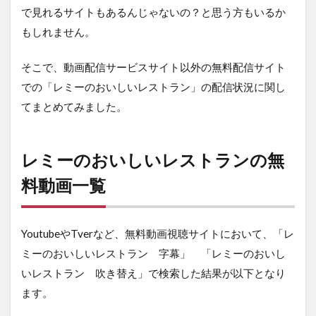
ン
で見れるサイトもあるんじゃないの？と思う方もいるか
を
無
もしれません。
料
視
そこで、動画配信サービスサイト以外の無料配信サイト
聴
す
での「レミーのおいしいレストラン」の配信状況に関し
る
てまとめてみました。
方
法
ま
と
レミーのおいしいレストランの無
め
料動画一覧
YoutubeやTverなど、無料動画視聴サイトにおいて、「レ
ミーのおいしいレストラン 字幕」 「レミーのおいし
いレストラン 吹き替え」で検索した結果が以下となり
ます。