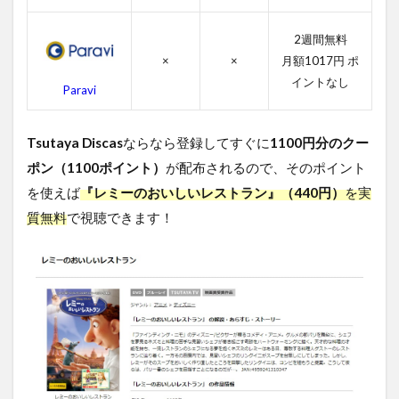
レ
ス
2週間無料
ト
ラ
×
×
月額1017円 ポ
ン
イントなし
Paravi
の
作
品
Tsutaya Discas
ならなら登録してすぐに
1100円分のクー
情
報
ポン（1100ポイント）
が配布されるので、そのポイント
4.1
を使えば
『レミーのおいしいレストラン』（440円）
を実
レミ
質無料
で視聴できます！
ーの
おい
しい
レス
トラ
ンの
感想
4.2
レミ
ーの