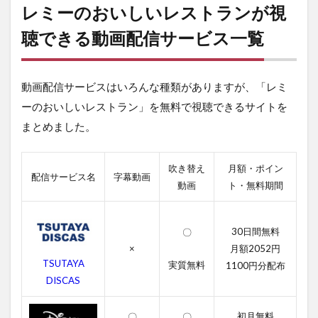
ー
レミーのおいしいレストランが視
の
お
聴できる動画配信サービス一覧
い
し
い
動画配信サービスはいろんな種類がありますが、「レミ
レ
ス
ーのおいしいレストラン」を無料で視聴できるサイトを
ト
まとめました。
ラ
ン
が
視
吹き替え
月額・ポイン
配信サービス名
字幕動画
聴
動画
ト・無料期間
で
き
る
30日間無料
〇
動
画
×
月額2052円
配
TSUTAYA
実質無料
1100円分配布
信
DISCAS
サ
ー
ビ
初月無料
〇
〇