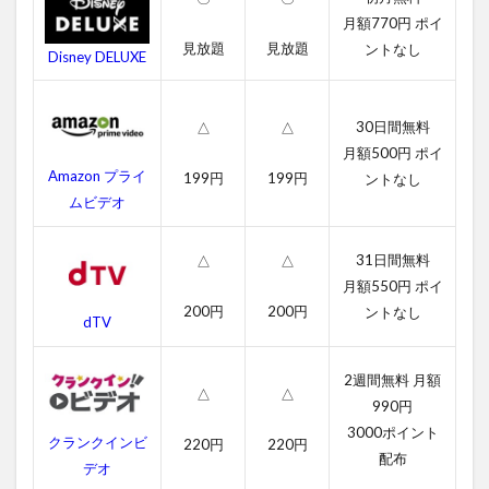
ス
月額770円 ポイ
一
見放題
見放題
ントなし
Disney DELUXE
覧
2
レ
30日間無料
△
△
ミ
月額500円 ポイ
ー
Amazon プライ
199円
199円
ントなし
の
お
ムビデオ
い
し
31日間無料
△
△
い
レ
月額550円 ポイ
ス
200円
200円
ントなし
dTV
ト
ラ
ン
2週間無料 月額
の
△
△
990円
無
料
3000ポイント
クランクインビ
220円
220円
動
配布
デオ
画