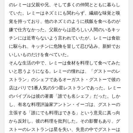
のレミーは父親や兄、そして多くの仲間とともに暮らし
ていた。レミーはネズミにも関わらず、繊細な味覚と嗅
覚を持っており、他のネズミのように残飯を食べるのが
嫌で仕方なかった。父親からは恐ろしい人間のいるキッ
チンには近寄らないよう言われていたが、レミーは食欲
に駆られ、キッチンに危険を冒して忍び込み、新鮮でお
いしいものだけを食べていた。
そんな生活の中で、レミーは食材を料理して食べてみた
いと思うようになる。レミーの憧れは、「グストーのレ
ストラン」のシェフであるオーガスト・グストーで彼の
店はパリで1番人気の5つ星レストランであった。レミー
のバイブルは彼の著書「誰でも名シェフ」だった。しか
し、有名な料理評論家アントン・イーゴは、グストーの
主張する「誰にでも料理はできる」という意見に真っ向
から反対し、彼の料理を批判した。その影響もあり、グ
ストーのレストランは星を失い、失意の中でグストーは