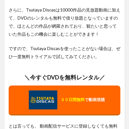
レミ
さらに、Tsutaya Discasは10000作品の見放題動画に加え
ーの
おい
て、DVDのレンタルも無料で借り放題となっていますの
しい
で、ほとんどの作品が網羅されており、観たいと思って
レス
トラ
いた作品もこの機会に楽しむことができます！
ンの
関連
ですので、Tsutaya Discasを使ったことがない場合は、ぜ
作品
ひ一度無料トライアルで試してみてください。
5
レ
ミ
ー
＼今すぐDVDを無料レンタル／
の
お
い
し
３０日間無料
で動画視聴
い
レ
ス
ト
ラ
とは言っても、 動画配信サービスに登録しなくても無料