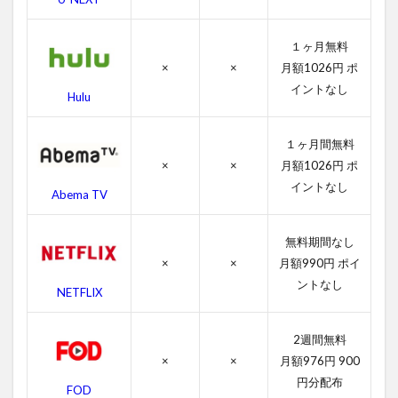
お
い
し
１ヶ月無料
い
×
×
月額1026円 ポ
レ
ス
イントなし
Hulu
ト
ラ
ン
１ヶ月間無料
の
×
×
月額1026円 ポ
あ
イントなし
ら
Abema TV
す
じ
無料期間なし
4
×
×
月額990円 ポイ
レ
ントなし
ミ
NETFLIX
ー
の
お
2週間無料
い
×
×
月額976円 900
し
円分配布
FOD
い