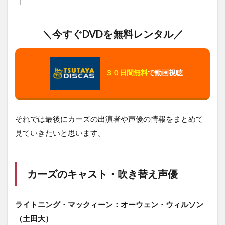
＼今すぐDVDを無料レンタル／
３０日間無料
で動画視聴
それでは最後にカーズの出演者や声優の情報をまとめて
見ていきたいと思います。
カーズのキャスト・吹き替え声優
ライトニング・マックィーン：オーウェン・ウィルソン
（土田大）