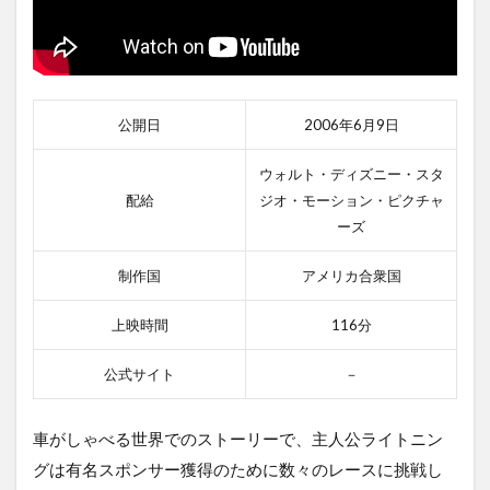
公開日
2006年6月9日
ウォルト・ディズニー・スタ
配給
ジオ・モーション・ピクチャ
ーズ
制作国
アメリカ合衆国
上映時間
116分
公式サイト
－
車がしゃべる世界でのストーリーで、主人公ライトニン
グは有名スポンサー獲得のために数々のレースに挑戦し