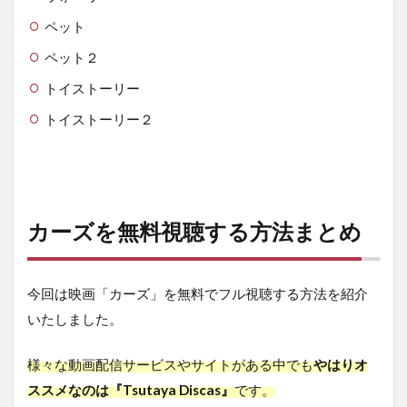
ペット
ペット２
トイストーリー
トイストーリー２
カーズを無料視聴する方法まとめ
今回は映画「カーズ」を無料でフル視聴する方法を紹介
いたしました。
様々な動画配信サービスやサイトがある中でも
やはりオ
ススメなのは『Tsutaya Discas』
です。