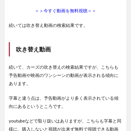
＞＞今すぐ動画を無料視聴＜＜
続いては吹き替え動画の検索結果です。
吹き替え動画
続いて、カーズの吹き替えの検索結果ですが、こちらも
予告動画や映画のワンシーンの動画が表示される傾向に
あります。
字幕と違う点は、予告動画がより多く表示されている傾
向にあるというところです。
youtubeなどで取り扱いはありますが、こちらも字幕と同
様に、購入しないと視聴が出来ず無料で視聴できる動画