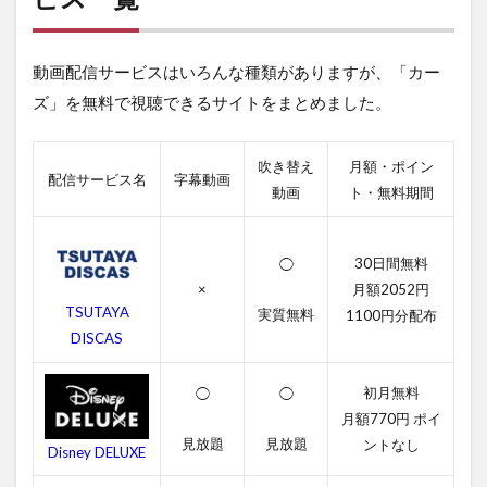
聴
で
き
動画配信サービスはいろんな種類がありますが、「カー
る
動
ズ」を無料で視聴できるサイトをまとめました。
画
配
信
吹き替え
月額・ポイン
サ
配信サービス名
字幕動画
動画
ト・無料期間
ー
ビ
ス
一
30日間無料
◯
覧
×
月額2052円
TSUTAYA
2
実質無料
1100円分配布
カ
DISCAS
ー
ズ
初月無料
◯
◯
の
月額770円 ポイ
無
料
見放題
見放題
ントなし
Disney DELUXE
動
画