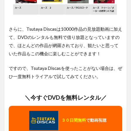
さらに、Tsutaya Discasは10000作品の見放題動画に加え
て、DVDのレンタルも無料で借り放題となっていますの
で、ほとんどの作品が網羅されており、観たいと思って
いた作品もこの機会に楽しむことができます！
ですので、Tsutaya Discasを使ったことがない場合は、ぜ
ひ一度無料トライアルで試してみてください。
＼今すぐDVDを無料レンタル／
３０日間無料
で動画視聴