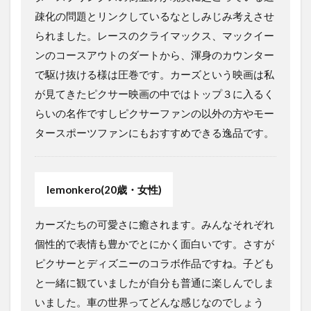
疎化の問題とリンクしているなとしみじみ考えさせ
られました。レースのクライマックス、マックイー
ンのコースアウトのダートから、渾身のカウンター
で駆け抜ける様は圧巻です。カーズという映画は私
が見てきたピクサー映画の中ではトップ３に入るく
らいの名作ですしピクサーファンの以外の方やモー
タースポーツファンにもおすすめできる逸品です。
lemonkero(20歳・女性)
カーズたちの可愛さに癒されます。みんなそれぞれ
個性的で表情も豊かでとにかく面白いです。さすが
ピクサーとディズニーのコラボ作品ですね。子ども
と一緒に観ていましたが自分も普通に楽しんでしま
いました。車の世界ってどんな感じなのでしょう