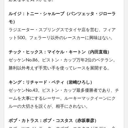
ルイジ：トニー・シャルーブ（パンツェッタ・ジローラ
モ）
ラジエーター・スプリングスでタイヤ店を営む、フィア
ット500。フェラーリ以外のレースカーに興味はない。
チック・ヒックス：マイケル・キートン（内田直哉）
ゼッケンNo.86。ピストン・カップ万年2位のベテラン。
勝利以外考えず手荒い手を使ってレースを展開する。
キング：リチャード・ペティ（岩崎ひろし）
ゼッケンNo.43。ピストン・カップ最多優勝者であり、チ
ームを大事にするレーサー。ルーキーマックイーンにク
ルーの大切さを説くが、相手にされない。
ボブ・カトラス：ボブ・コスタス（赤坂泰彦）