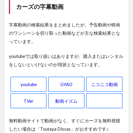
カーズの字幕動画
字幕動画の検索結果をまとめましたが、予告動画や映画
のワンシーンを切り取った動画などが主な検索結果とな
っています。
youtubeでは取り扱いはありますが、購入またはレンタル
をしないといけないのが現状となっています。
youtube
GYAO
ニコニコ動画
TVer
動画イズム
無料動画サイトで動画がなく、すぐにカーズを無料視聴
したい場合は「Tsutaya Discas」がおすすめです♪