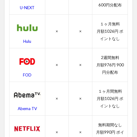
600円分配布
U-NEXT
4.3
カー
ズの
１ヶ月無料
スタ
×
×
月額1026円 ポ
ッフ
イントなし
Hulu
4.4
カー
ズの
2週間無料
関連
×
×
月額976円 900
作品
円分配布
FOD
5
カ
ー
１ヶ月間無料
ズ
×
×
月額1026円 ポ
を
イントなし
無
Abema TV
料
視
無料期間なし
聴
す
×
×
月額990円 ポイ