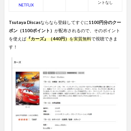
る
ントなし
NETFLIX
方
法
ま
Tsutaya Discas
ならなら登録してすぐに
1100円分のクー
と
め
ポン（1100ポイント）
が配布されるので、そのポイント
を使えば
『カーズ』（440円）
を実質無料
で視聴できま
す！