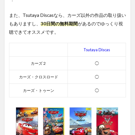
また、Tsutaya Discasなら、カーズ以外の作品の取り扱い
もありますし、
30日間の無料期間
があるのでゆっくり視
聴できてオススメです。
Tsutaya Discas
カーズ２
◯
カーズ・クロスロード
◯
カーズ・トゥーン
◯