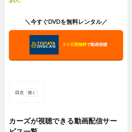
さい。
＼今すぐDVDを無料レンタル／
３０日間無料
で動画視聴
目次
1
カ
ー
ズ
カーズが視聴できる動画配信サー
が
視
ビス一覧