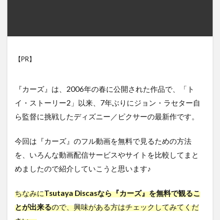
【PR】
『カーズ』は、2006年の春に公開された作品で、「ト
イ・ストーリー2」以来、7年ぶりにジョン・ラセター自
ら監督に挑戦したディズニー／ピクサーの最新作です。
今回は『カーズ』のフル動画を無料で見るための方法
を、いろんな動画配信サービスやサイトを比較してまと
めましたので紹介していこうと思います♪
ちなみに
Tsutaya Discasなら『カーズ』を無料で観るこ
とが出来る
ので、興味がある方はチェックしてみてくだ