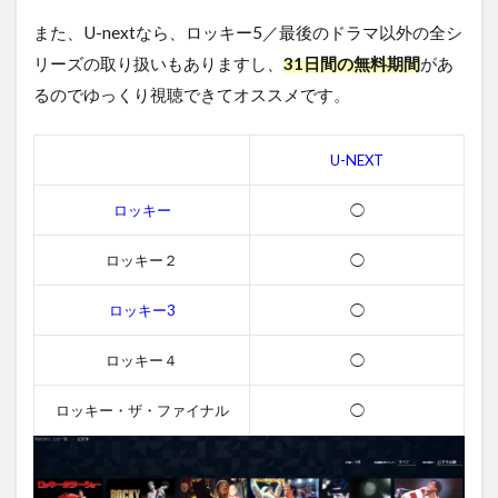
4.3
また、U-nextなら、ロッキー5／最後のドラマ以外の全シ
ロッ
リーズの取り扱いもありますし、
31日間の無料期間
があ
キー5
／最
るのでゆっくり視聴できてオススメです。
後の
ドラ
マの
U-NEXT
スタ
ッフ
ロッキー
◯
4.4
ロッ
ロッキー２
◯
キー5
／最
ロッキー3
◯
後の
ドラ
マの
ロッキー４
◯
関連
作品
ロッキー・ザ・ファイナル
◯
5
ロ
ッ