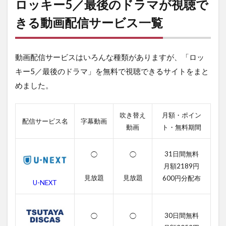
ロッキー5／最後のドラマが視聴で
ー5
／
きる動画配信サービス一覧
最
後
の
動画配信サービスはいろんな種類がありますが、「ロッ
ド
ラ
キー5／最後のドラマ」を無料で視聴できるサイトをまと
マ
めました。
が
視
聴
で
吹き替え
月額・ポイン
配信サービス名
字幕動画
き
動画
ト・無料期間
る
動
画
31日間無料
◯
◯
配
月額2189円
信
見放題
見放題
600円分配布
サ
U-NEXT
ー
ビ
ス
30日間無料
◯
◯
一