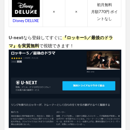
報
初月無料
4.1
×
×
月額770円 ポイ
ロッ
ントなし
Disney DELUXE
キー5
／最
後の
U-next
なら登録してすぐに
『ロッキー5／最後のドラ
ドラ
マの
マ』を実質無料
で視聴できます！
感想
4.2
ロッ
キー5
／最
後の
ドラ
マの
キャ
ス
ト・
吹き
替え
声優