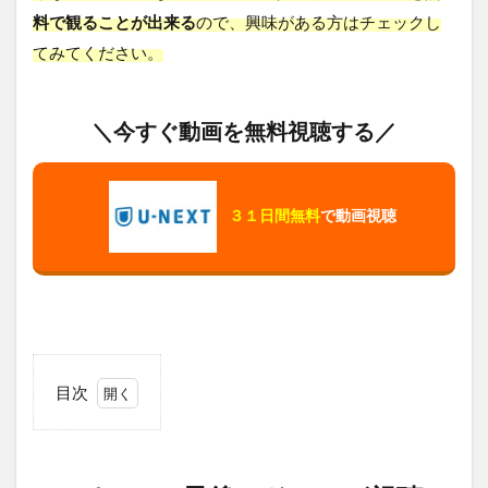
料で観ることが出来る
ので、興味がある方はチェックし
てみてください。
＼今すぐ動画を無料視聴する／
３１日間無料
で動画視聴
目次
1
ロ
ッ
キ