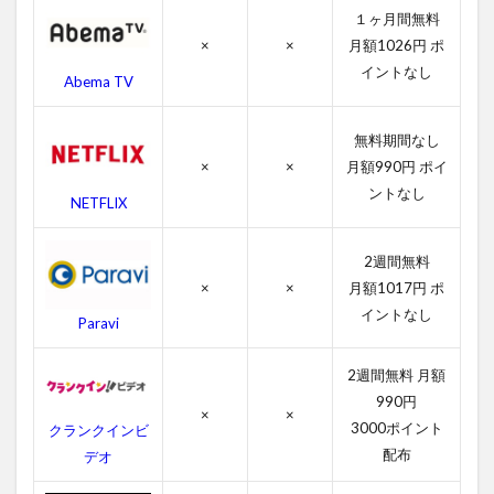
マ
１ヶ月間無料
の
×
×
月額1026円 ポ
あ
イントなし
ら
Abema TV
す
じ
無料期間なし
4
×
×
月額990円 ポイ
ロ
ントなし
ッ
NETFLIX
キ
ー5
2週間無料
／
最
×
×
月額1017円 ポ
後
イントなし
Paravi
の
ド
ラ
2週間無料 月額
マ
990円
の
×
×
3000ポイント
クランクインビ
作
品
配布
デオ
情