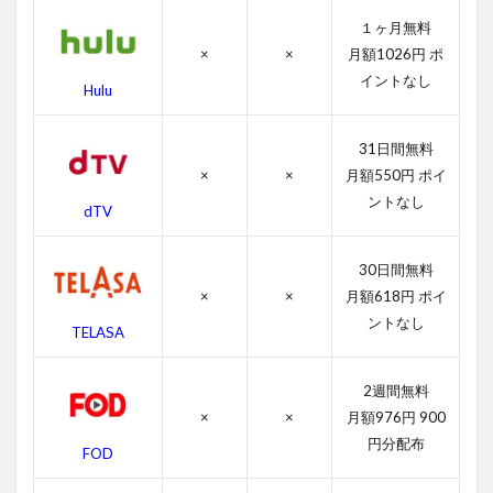
キー5
１ヶ月無料
／最
後の
×
×
月額1026円 ポ
ドラ
イントなし
Hulu
マの
字幕
動画
31日間無料
2.2
×
×
月額550円 ポイ
吹き
ントなし
dTV
替え
動画
30日間無料
3
×
×
月額618円 ポイ
ロ
ッ
ントなし
TELASA
キ
ー5
／
2週間無料
最
×
×
月額976円 900
後
円分配布
の
FOD
ド
ラ