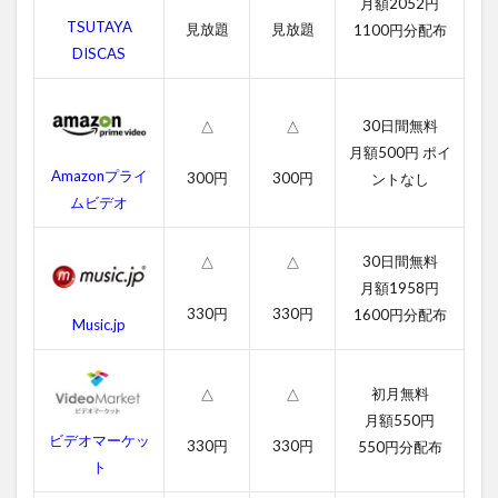
月額2052円
覧
TSUTAYA
見放題
見放題
1100円分配布
2
DISCAS
ロ
ッ
キ
30日間無料
△
△
ー5
／
月額500円 ポイ
最
Amazonプライ
300円
300円
ントなし
後
ムビデオ
の
ド
ラ
30日間無料
△
△
マ
月額1958円
の
330円
330円
1600円分配布
無
Music.jp
料
動
画
初月無料
△
△
一
月額550円
覧
ビデオマーケッ
330円
330円
550円分配布
2.1
ト
ロッ