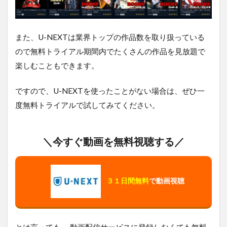
キ
ー5
／
最
また、U-NEXTは業界トップの作品数を取り扱っている
後
ので無料トライアル期間内でたくさんの作品を見放題で
の
ド
楽しむこともできます。
ラ
マ
ですので、U-NEXTを使ったことがない場合は、ぜひ一
を
無
度無料トライアルで試してみてください。
料
視
聴
す
＼今すぐ動画を無料視聴する／
る
方
法
ま
３１日間無料
で動画視聴
と
め
とは言っても、 動画配信サービスに登録しなくても無料