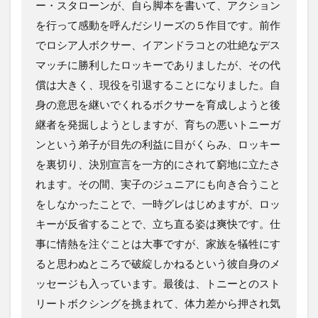
ー・スタローンが、自ら脚本を書いて、アクション
を行って感動を呼んだシリーズの５作目です。前作
でロシア人ボクサー、イアンドラコとの壮絶なデス
マッチに勝利したロッキーでありましたが、その代
償は大きく、現役を引退することになりました。自
身の意思を継いでくれるボクサーを育成しようと後
継者を発掘しようとしますが、育ちの悪いトニーガ
ンという弟子が目先の利益に目がくらみ、ロッキー
を裏切り、決別宣言を一方的にされて窮地に立たさ
れます。その間、実子のジュニアにも向き合うこと
をしなかったことで、一時グレはじめますが、ロッ
キーが反省することで、立ち直る姿は爽快です。仕
事に情熱を注ぐことは大事ですが、家族を犠牲にす
ると思わぬところで破綻しかねるという彼自身のメ
ッセージも入っています。最後は、トニーとのスト
リートボクシングを挑まれて、体力差から押され気