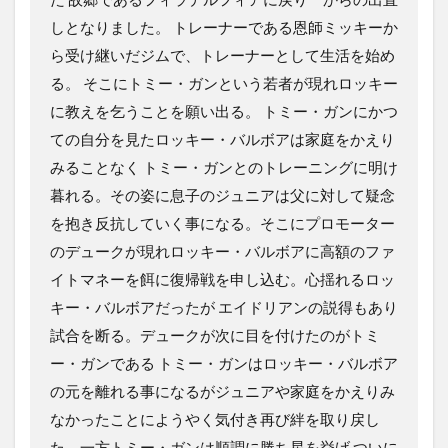
しとなりました。 トレーナーである恩師ミッキーか
ら受け継いだジムで、トレーナーとして生活を始め
る。 そこにトミー・ガンという若者が現れロッキー
に教えを乞うことを願い出る。 トミー・ガンにかつ
ての自分を見たロッキー・バルボアは家庭をかえり
みることなく トミー・ガンとのトレーニングに明け
暮れる。その姿に息子のジュニアは父に対して疑念
を抱き反抗していく事になる。そこにプロモーター
のデュークが現れロッキー・バルボアに高額のファ
イトマネーを餌に復帰戦を申し込む。心揺れるロッ
キー・バルボアだったが エイドリアンの説得もあり
試合を断る。デュークが次に目を付けたのがトミ
ー・ガンである トミー・ガンはロッキー・バルボア
の元を離れる事になるがジュニアや家庭をかえりみ
なかったことにようやく気付き再び絆を取り戻し
た。一方トミー・ガンは順調に勝ち星を挙げ ついに