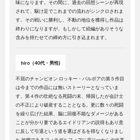
味になります。その間に、過去の回想シーンが再現
されて、駆け足でこれまでの流れがシンクロされま
す。その戦いに勝利し、不動の地位を獲得し作品は
終わりになりますが、もしかして続編がありそうな
含みを持たせての締め方に引き込まれます。
hiro（40代・男性)
不屈のチャンピオン ロッキー・バルボアの第５作目
は今までの作品には無いストーリーとなっていま
す。第４作の壮絶なる死闘の末、帰国したが会計士
の不正により破産することとなる。更に数々の死闘
を繰り広げた結果、脳に回復不能なダメージがある
ことが分かり妻であるエイドリアンの説得もあり意
に反して引退という道を選ばざるを得なくなりまし
た 故郷であるフィラデルフィアに戻り一からの出直