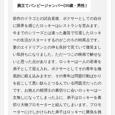
腕立てバンビージャンパー(30歳・男性 )
前作のドラゴとの試合直後、ボクサーとしての自分
に限界を感じたロッキーはレストランを営みます。
今までのシリーズとは違った趣旨で引退したロッキ
ーの生活がスタートするのがこの５の特異点です。
妻のエイドリアンとの仲も良好で見ていて微笑まし
い気持ちになりました。ただ一つこの映画で解せな
いと思った点があります。ロッキーは一人の若者を
弟子として迎え入れ、ボクサーとしてその青年を徹
底的に鍛え込みますが、その青年は問題行動ばかり
を起こして悪い奴らとつるんでいる問題児だったの
です。お抱えの税理士の裏切りに会いロッキーは一
文無しになってしまった上に、弟子はロッキーを裏
切り大物プロモーターと組んでしまいます。プロモ
ーターにけしかけられた弟子はロッキーに勝負を挑