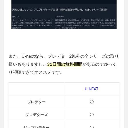
る
方
法
ま
と
め
また、U-nextなら、プレデター2以外の全シリーズの取り
扱いもありますし、
31日間の無料期間
があるのでゆっく
り視聴できてオススメです。
U-NEXT
プレデター
◯
プレデターズ
◯
ザ・プレデター
◯