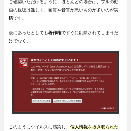
ご確認いただけるように、ほとんどの場合は、フルの動
画の視聴は難しく、画質や音質が悪いものが多いのが実
情です。
仮にあったとしても
著作権
ですぐに削除されてしまうだ
けでなく、
このようにウイルスに感染し、
個人情報
を抜き取られた