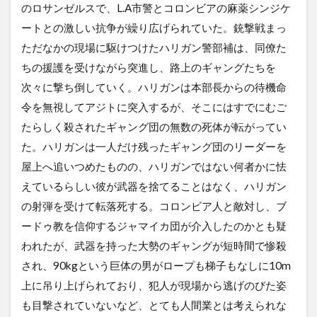
のロサンゼルスで、L.A市警とコロンビアの麻薬シンジケ
ートとの激しい抗争が繰り広げられていた。銃撃戦まっ
ただなかの現場に駆けつけたハリガン警部補は、同僚た
ちの援護を受けながら突進し、路上のギャングたちを
次々に撃ち倒していく。ハリガンは本部長からの待機命
令を無視してアジトに突入するが、そこにはすでにむご
たらしく殺されたギャング団の無数の死体が転がってい
た。ハリガンは一人だけ残ったギャング団のリーダーを
屋上へ追いつめたものの、ハリガンではない何者かに怯
えているらしい彼が武器を捨てることはなく、ハリガン
の射弾を受けて転落死する。コロンビア人と敵対し、ブ
ードゥ教を信仰するジャマイカ団が介入したのかとも疑
われたが、武器を持った大勢のギャングが短時間で惨殺
され、90kgという巨体の男がロープも梯子もなしに10m
上に吊り上げられており、犯人が現場から逃げのびた姿
も目撃されていないなど、とても人間業とは考えられな