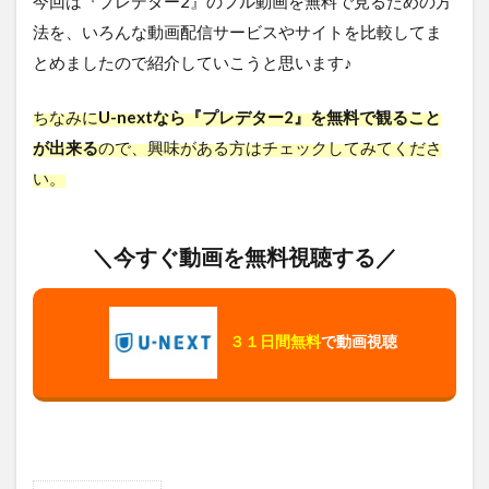
今回は『プレデター2』のフル動画を無料で見るための方
法を、いろんな動画配信サービスやサイトを比較してま
とめましたので紹介していこうと思います♪
ちなみに
U-nextなら『プレデター2』を無料で観ること
が出来る
ので、興味がある方はチェックしてみてくださ
い。
＼今すぐ動画を無料視聴する／
３１日間無料
で動画視聴