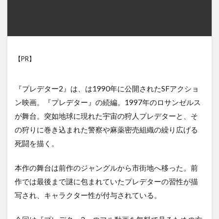
【PR】
『プレデター2』は、は1990年に公開されたSFアクショ
ン映画。『プレデター』の続編。1997年のロサンゼルス
が舞台。突如地球に現れた宇宙の狩人プレデターと、そ
の狩りに巻き込まれた警察や麻薬密売組織の繰り広げる
死闘を描く。
本作の舞台は前作のジャングルから市街地へ移った。前
作では最後まで謎に包まれていたプレデターの習性が描
写され、キャラクター性が付与されている。