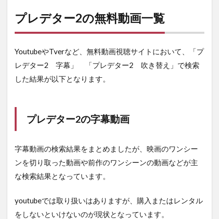
プレデター2の無料動画一覧
YoutubeやTverなど、無料動画視聴サイトにおいて、「プ
レデター2 字幕」 「プレデター2 吹き替え」で検索
した結果が以下となります。
プレデター2の字幕動画
字幕動画の検索結果をまとめましたが、映画のワンシー
ンを切り取った動画や前作のワンシーンの動画などが主
な検索結果となっています。
youtubeでは取り扱いはありますが、購入またはレンタル
をしないといけないのが現状となっています。