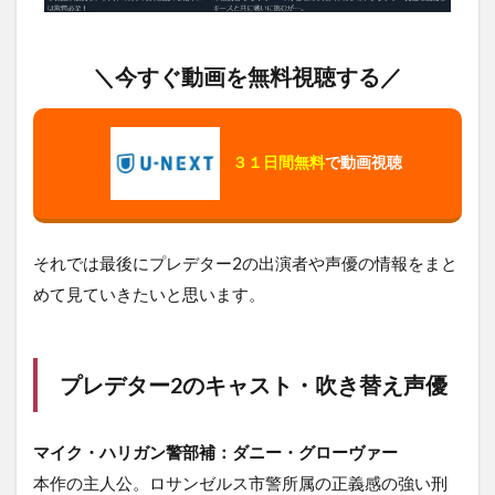
＼今すぐ動画を無料視聴する／
３１日間無料
で動画視聴
それでは最後にプレデター2の出演者や声優の情報をまと
めて見ていきたいと思います。
プレデター2のキャスト・吹き替え声優
マイク・ハリガン警部補：
ダニー・グローヴァー
本作の主人公。ロサンゼルス市警所属の正義感の強い刑