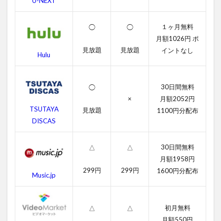
U-NEXT
覧
2
１ヶ月無料
◯
◯
プ
月額1026円 ポ
レ
デ
見放題
見放題
イントなし
Hulu
タ
ー2
の
無
30日間無料
◯
料
×
月額2052円
動
TSUTAYA
見放題
1100円分配布
画
DISCAS
一
覧
30日間無料
△
△
2.1
月額1958円
プレ
デタ
299円
299円
1600円分配布
Music.jp
ー2の
字幕
動画
初月無料
△
△
2.2
月額550円