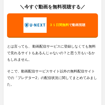
＼今すぐ動画を無料視聴する／
３１日間無料
で動画視聴
とは言っても、 動画配信サービスに登録しなくても無料
で見れるサイトもあるんじゃないの？と思う方もいるか
もしれません。
そこで、動画配信サービスサイト以外の無料配信サイト
での「プレデター2」の配信状況に関してまとめてみまし
た。