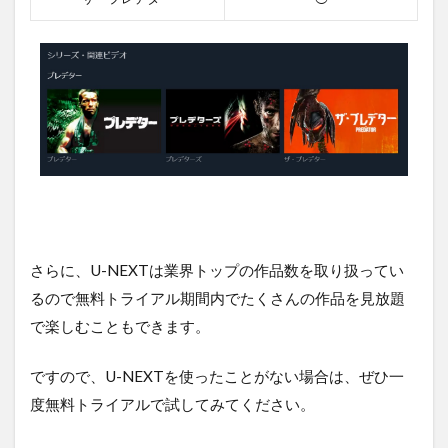
さらに、U-NEXTは業界トップの作品数を取り扱ってい
るので無料トライアル期間内でたくさんの作品を見放題
で楽しむこともできます。
ですので、U-NEXTを使ったことがない場合は、ぜひ一
度無料トライアルで試してみてください。