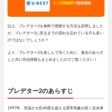
３１日間無料
で動画視聴
以上、プレデター2を無料で視聴する方法を説明しました
が、プレデター2に至るまでの流れを忘れている方も多い
のではないでしょうか？
より、プレデター2を楽しんで頂くために、過去のあらす
じと共に作品情報もまとめましたのでご覧ください！
プレデター2のあらすじ
1997年、気温がセ氏40度を超える異常気象が続く近未来