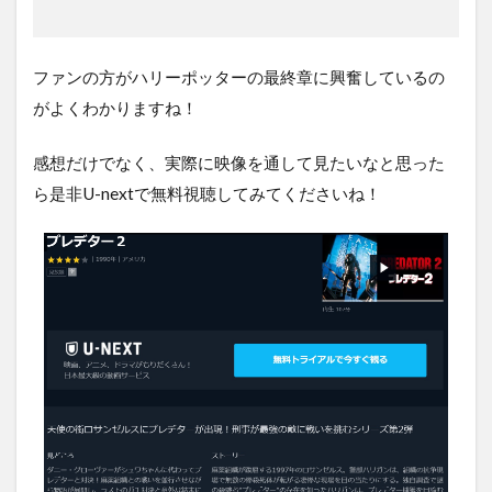
ファンの方がハリーポッターの最終章に興奮しているの
がよくわかりますね！
感想だけでなく、実際に映像を通して見たいなと思った
ら是非U-nextで無料視聴してみてくださいね！