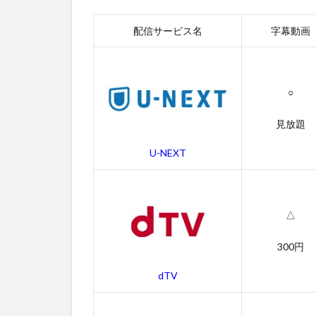
ス一
覧
配信サービス名
字幕動画
2
キン
ダガ
ート
○
ン・
コッ
見放題
プの
無料
U-NEXT
動画
一覧
2.1
△
キン
ダガ
300円
ート
ン・
dTV
コッ
プの
字幕