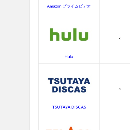
コッ
Amazon プライムビデオ
プの
作品
情報
4.1
×
キン
ダガ
ート
Hulu
ン・
コッ
プの
感想
4.2
×
キン
ダガ
ート
TSUTAYA DISCAS
ン・
コッ
プの
キャ