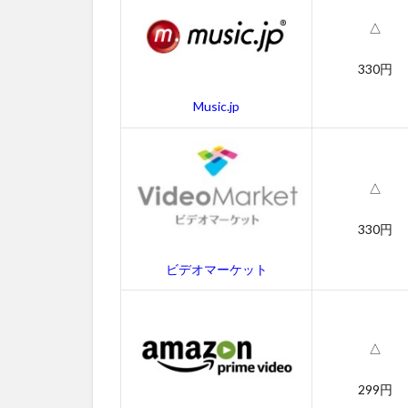
動画
△
2.2
吹き
330円
替え
動画
Music.jp
3
キン
ダガ
△
ート
ン・
330円
コッ
プの
ビデオマーケット
あら
すじ
4
キン
△
ダガ
ート
299円
ン・