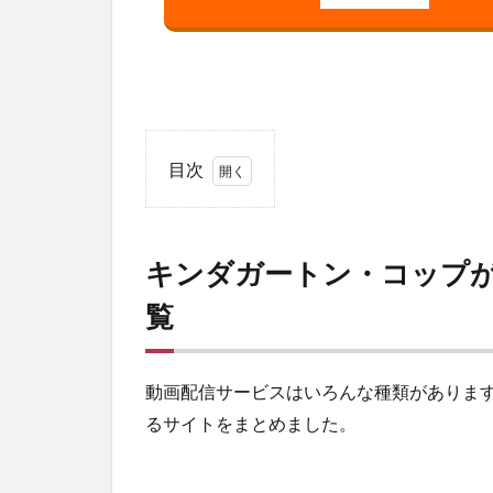
目次
1
キン
ダガ
キンダガートン・コップ
ート
ン・
覧
コッ
プが
視聴
でき
動画配信サービスはいろんな種類がありま
る動
るサイトをまとめました。
画配
信サ
ービ