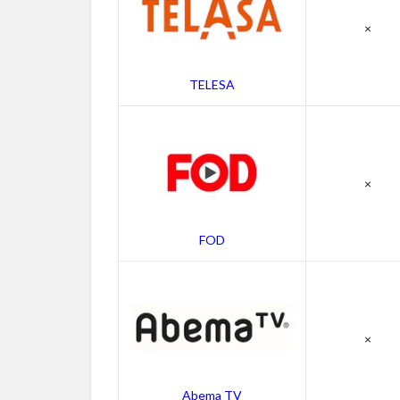
ス
×
ト・
吹き
替え
TELESA
声優
4.3
キン
ダガ
ート
×
ン・
コッ
プの
FOD
スタ
ッフ
4.4
キン
×
ダガ
ート
ン・
Abema TV
コッ