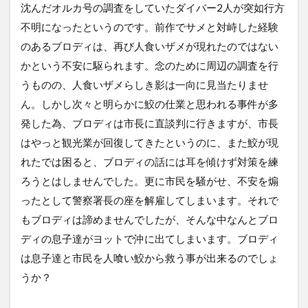
沈んだオルカ号の調査をしていたダイバー2人が突如行方
不明になったというのです。前作でサメと対峙した経験
のあるブロディは、再び人食いザメが現れたのではない
かという不安に駆られます。念のために周辺の調査を行
うものの、人食いザメらしき影は一向に見当たりませ
ん。しかし次々と明らかに鮫の仕業と思われる事件が多
発した為、ブロディは市長に直談判に行きますが、市長
はやっと観光業が回復してきたというのに、また鮫が現
れたでは困ると、ブロディの話には耳を傾けず対策を練
ろうとはしませんでした。更に市民を騒がせ、不安を煽
ったとして警察署長の座を解雇してしまいます。それで
もブロディは諦めませんでしたが、そんな中なんとブロ
ディの息子達がヨットで沖に出てしまいます。ブロディ
は息子達と市民を人喰い鮫から救う事が出来るのでしょ
うか？