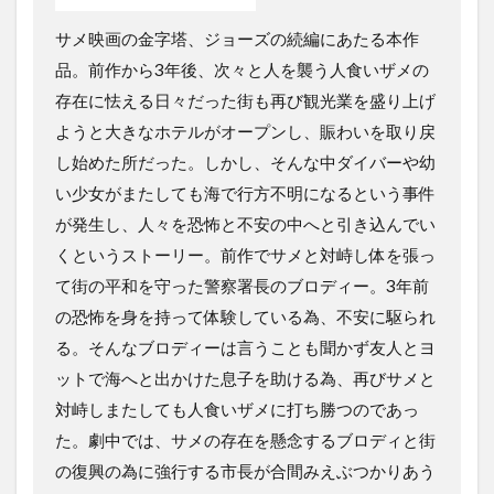
サメ映画の金字塔、ジョーズの続編にあたる本作
品。前作から3年後、次々と人を襲う人食いザメの
存在に怯える日々だった街も再び観光業を盛り上げ
ようと大きなホテルがオープンし、賑わいを取り戻
し始めた所だった。しかし、そんな中ダイバーや幼
い少女がまたしても海で行方不明になるという事件
が発生し、人々を恐怖と不安の中へと引き込んでい
くというストーリー。前作でサメと対峙し体を張っ
て街の平和を守った警察署長のブロディー。3年前
の恐怖を身を持って体験している為、不安に駆られ
る。そんなブロディーは言うことも聞かず友人とヨ
ットで海へと出かけた息子を助ける為、再びサメと
対峙しまたしても人食いザメに打ち勝つのであっ
た。劇中では、サメの存在を懸念するブロディと街
の復興の為に強行する市長が合間みえぶつかりあう