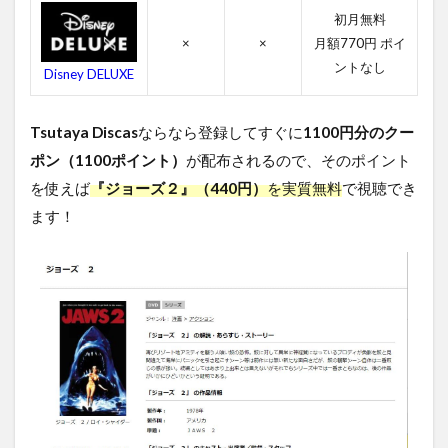
ジョ
初月無料
ーズ
２の
×
×
月額770円 ポイ
関連
ントなし
Disney DELUXE
作品
5
Tsutaya Discas
ならなら登録してすぐに
1100円分のクー
ジ
ョ
ポン（1100ポイント）
が配布されるので、そのポイント
ー
を使えば
『ジョーズ２』（440円）
を実質無料
で視聴でき
ズ
２
ます！
を
無
料
視
聴
す
る
方
法
ま
と
め