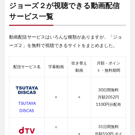
ー
ジョーズ２が視聴できる動画配信
ズ
２
サービス一覧
が
視
聴
動画配信サービスはいろんな種類がありますが、「ジョ
で
き
ーズ２」を無料で視聴できるサイトをまとめました。
る
動
画
吹き替え
月額・ポイン
配
配信サービス名
字幕動画
動画
ト・無料期間
信
サ
ー
ビ
30日間無料
ス
×
×
月額2052円
一
TSUTAYA
1100円分配布
覧
DISCAS
2
ジ
31日間無料
○
ョ
ー
×
月額550円 ポイ