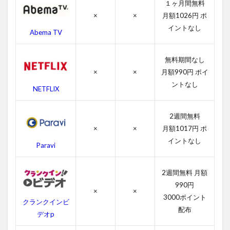
ジョ
１ヶ月間無料
ーズ
×
×
月額1026円 ポ
２の
イントなし
感想
Abema TV
4.2
ジョ
無料期間なし
ーズ
×
×
月額990円 ポイ
２の
ントなし
キャ
NETFLIX
ス
ト・
吹き
2週間無料
替え
×
×
月額1017円 ポ
声優
イントなし
Paravi
4.3
ジョ
2週間無料 月額
ーズ
２の
990円
×
×
スタ
3000ポイント
クランクインビ
ッフ
配布
デオp
4.4