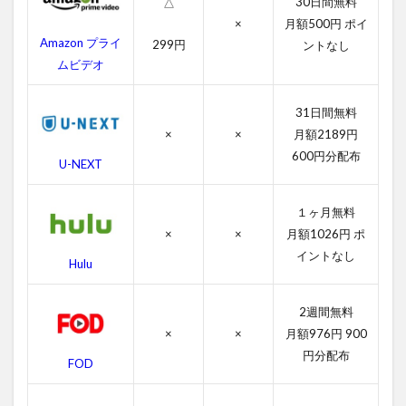
30日間無料
△
ョ
×
月額500円 ポイ
ー
Amazon プライ
299円
ントなし
ズ
ムビデオ
２
の
あ
31日間無料
ら
す
×
×
月額2189円
じ
600円分配布
U-NEXT
4
ジ
１ヶ月無料
ョ
×
×
月額1026円 ポ
ー
ズ
イントなし
Hulu
２
の
作
2週間無料
品
×
×
月額976円 900
情
円分配布
報
FOD
4.1