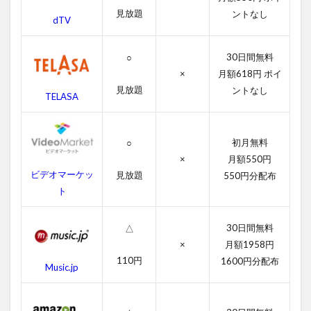
ズ
見放題
ントなし
dTV
２
の
無
30日間無料
○
料
×
月額618円 ポイ
動
画
見放題
ントなし
TELASA
一
覧
2.1
初月無料
○
ジョ
×
月額550円
ーズ
ビデオマーケッ
見放題
550円分配布
２の
ト
字幕
動画
30日間無料
2.2
△
吹き
×
月額1958円
替え
110円
1600円分配布
Music.jp
動画
3
ジ