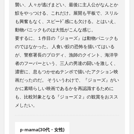
襲い、人々が逃げまどい、最後に主人公がなんとか
鮫をやっつける、これだけ。展開も平板で、スリル
も興奮もなく、スピーﾄﾞ感にも欠ける。とはいえ、
動物パニックものは大抵がこんな感じ。
要するに、１作目の『ジョーズ』は動物パニックも
のではなかった。 人食い鮫の恐怖を描いてはいる
が、警察署長のブロディ、漁師のクイント、海洋学
者のフーパーという、三人の男達の闘いを激しく、
濃密に、息もつかせぬテンポで描いたアクション映
画だったのだ。 そういうわけで、『ジョーズ』がい
かに素晴らしい映画であるかを再認識するために
も、比較対象となる『ジョーズ２』の観賞をおスス
メしたい。
p-mama(30代・女性)