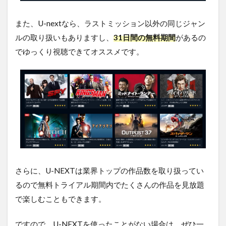
品
5
また、U-nextなら、ラストミッション以外の同じジャン
ラ
ルの取り扱いもありますし、
31日間の無料期間
があるの
ス
ト
でゆっくり視聴できてオススメです。
ミ
ッ
シ
ョ
ン
を
無
料
視
聴
す
る
さらに、U-NEXTは業界トップの作品数を取り扱ってい
方
法
るので無料トライアル期間内でたくさんの作品を見放題
ま
で楽しむこともできます。
と
め
ですので、U-NEXTを使ったことがない場合は、ぜひ一