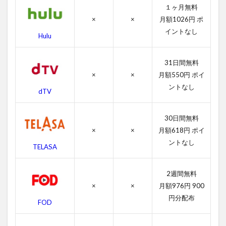
2.2
１ヶ月無料
吹き
×
×
月額1026円 ポ
替え
イントなし
動画
Hulu
3
ラ
31日間無料
ス
×
×
月額550円 ポイ
ト
ントなし
ミ
dTV
ッ
シ
ョ
30日間無料
ン
×
×
月額618円 ポイ
の
ントなし
TELASA
あ
ら
す
2週間無料
じ
×
×
月額976円 900
4
円分配布
FOD
ラ
ス
ト