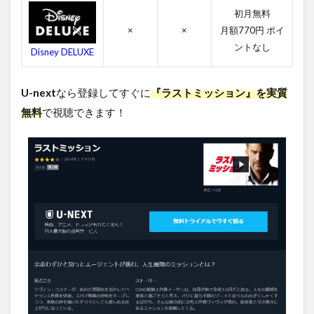
のキ
初月無料
ャス
×
×
月額770円 ポイ
ト・
ントなし
吹き
Disney DELUXE
替え
声優
U-next
なら登録してすぐに
『ラストミッション』を実質
4.3
無料
で視聴できます！
ラス
トミ
ッシ
ョン
のス
タッ
フ
4.4
ラス
トミ
ッシ
ョン
の関
連作