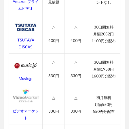
ス
Amazon プライ
見放題
ントなし
ト
ムビデオ
ミ
ッ
シ
30日間無料
△
△
ョ
ン
月額2052円
の
TSUTAYA
400円
400円
1100円分配布
無
DISCAS
料
動
画
30日間無料
△
△
一
月額1958円
覧
330円
330円
1600円分配布
Music.jp
2.1
ラス
トミ
初月無料
△
△
ッシ
ョン
月額550円
の字
ビデオマーケッ
330円
330円
550円分配布
幕動
ト
画