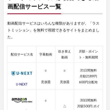
ッ
画配信サービス一覧
シ
ョ
ン
動画配信サービスはいろんな種類がありますが、「ラス
が
視
トミッション」を無料で視聴できるサイトをまとめまし
聴
た。
で
き
る
動
吹き替え
月額・ポイン
配信サービス名
字幕動画
画
動画
ト・無料期間
配
信
サ
31日間無料
○
○
ー
月額2189円
ビ
見放題
見放題
600円分配布
ス
U-NEXT
一
覧
30日間無料
○
2
△
月額500円 ポイ
ラ