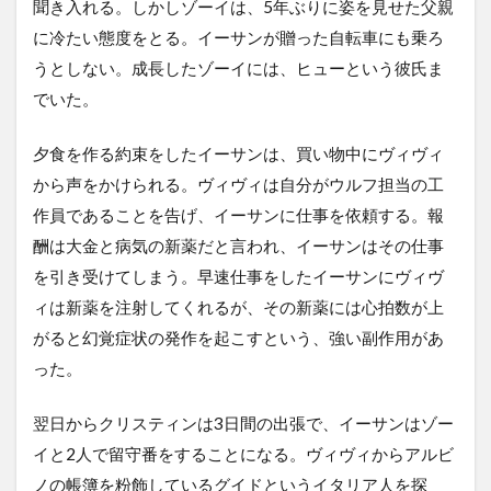
聞き入れる。しかしゾーイは、5年ぶりに姿を見せた父親
に冷たい態度をとる。イーサンが贈った自転車にも乗ろ
うとしない。成長したゾーイには、ヒューという彼氏ま
でいた。
夕食を作る約束をしたイーサンは、買い物中にヴィヴィ
から声をかけられる。ヴィヴィは自分がウルフ担当の工
作員であることを告げ、イーサンに仕事を依頼する。報
酬は大金と病気の新薬だと言われ、イーサンはその仕事
を引き受けてしまう。早速仕事をしたイーサンにヴィヴ
ィは新薬を注射してくれるが、その新薬には心拍数が上
がると幻覚症状の発作を起こすという、強い副作用があ
った。
翌日からクリスティンは3日間の出張で、イーサンはゾー
イと2人で留守番をすることになる。ヴィヴィからアルビ
ノの帳簿を粉飾しているグイドというイタリア人を探