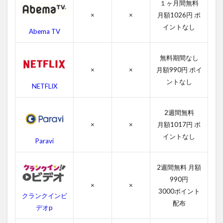
１ヶ月間無料
ミ
×
×
月額1026円 ポ
ッ
シ
イントなし
Abema TV
ョ
ン
の
無料期間なし
作
×
×
月額990円 ポイ
品
情
ントなし
NETFLIX
報
4.1
2週間無料
ラス
×
×
月額1017円 ポ
トミ
イントなし
ッシ
Paravi
ョン
の感
想
2週間無料 月額
990円
4.2
×
×
3000ポイント
ラス
クランクインビ
トミ
配布
デオp
ッシ
ョン