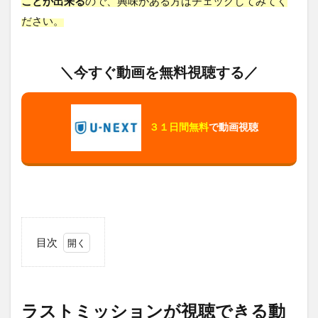
ことが出来る
ので、興味がある方はチェックしてみてく
ださい。
＼今すぐ動画を無料視聴する／
３１日間無料
で動画視聴
目次
1
ラ
ス
ト
ラストミッションが視聴できる動
ミ