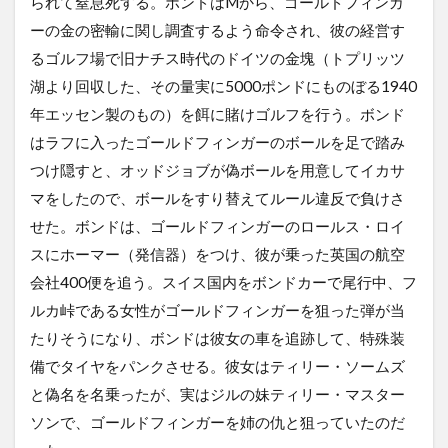
られて窒息死する。ボンドはMから、ゴールドフィンガ
ーの金の密輸に関し調査するよう命令され、彼の経営す
るゴルフ場で旧ナチス時代のドイツの金塊（トプリッツ
湖より回収した、その量実に5000ポンドにものぼる1940
年エッセン製のもの）を餌に賭けゴルフを行う。ボンド
はラフに入ったゴールドフィンガーのボールを足で踏み
つけ隠すと、オッドジョブが偽ボールを用意してイカサ
マをしたので、ボールをすり替えてルール違反で負けさ
せた。ボンドは、ゴールドフィンガーのロールス・ロイ
スにホーマー（発信器）をつけ、彼が乗った英国の航空
会社400便を追う。スイス国内をボンドカーで尾行中、フ
ルカ峠である女性がゴールドフィンガーを狙った弾が当
たりそうになり、ボンドは彼女の車を追跡して、特殊装
備でタイヤをパンクさせる。彼女はティリー・ソームズ
と偽名を名乗ったが、実はジルの妹ティリー・マスター
ソンで、ゴールドフィンガーを姉の仇と狙っていたのだ