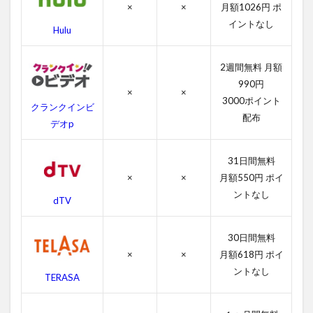
ーの
×
×
月額1026円 ポ
字幕
イントなし
動画
Hulu
2.2
吹き
2週間無料 月額
替え
990円
動画
×
×
3000ポイント
クランクインビ
3
配布
デオp
007
ゴ
ー
31日間無料
ル
×
×
月額550円 ポイ
ド
ントなし
フ
dTV
ィ
ン
ガ
30日間無料
ー
×
×
月額618円 ポイ
の
ントなし
あ
TERASA
ら
す