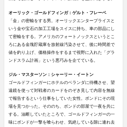
オーリック・ゴールドフィンガ：ゲルト・フレーベ
「金」の密輸をする男。オーリックエンタープライスと
いう金や宝石の加工工場をスイスに持ち、車の部品にし
て密輸をする。アメリカのフォートノックスというとこ
ろにある金塊貯蔵庫を放射線汚染させて、後に時間差で
値を釣り上げ、価格操作をするまで視野に入れた「グラ
ンドスラム計画」という悪巧みを企てている。
ジル・マスターソン：シャーリー・イートン
ゴールドフィンガーにホテルのベランダに待機させ、望
遠鏡を使って対戦者のカードをのぞき見して内容を無線
で報告するという仕事をしていた女性。ボンドにその現
場を見つかった。そののち、ボンドの部屋で一夜を共に
する。油断していたところで、ゴールドフィンガーの一
味にボンドが一撃を喰らわせ、気絶している隙に連れ去