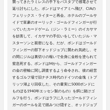
襲ってきたラミレスの手下をバスタブで感電させて
返り討ちにした。ボンドはマイアミへ飛び、CIAの
フェリックス・ライターと再会。ホテルのプールサ
イドで富豪のオーリック・ゴールドフィンガーが行
っていたカードゲーム（ジン・ラミー）のイカサマ
を妨害して、イカサマの手伝いをしていたジル・マ
スターソンと親密になる。だが、ボンドはゴールド
フィンガーの部下オッドジョブに襲われ気絶し、そ
の間にジルは裏切りの報いで全身に金粉を塗られて
窒息死する。ボンドはMから、ゴールドフィンガー
の金の密輸に関し調査するよう命令され、彼の経営
するゴルフ場で旧ナチス時代のドイツの金塊（トプ
リッツ湖より回収した、その量実に5000ポンドに
ものぼる1940年エッセン製のもの）を餌に賭けゴ
ルフを行う。ボンドはラフに入ったゴールドフィン
ガーのボールを足で踏みつけ隠すと、オッドジョブ