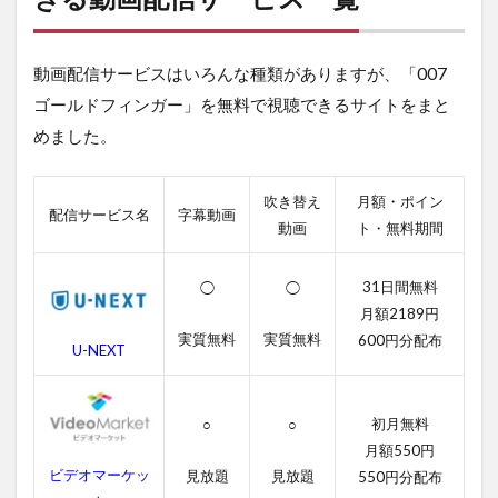
フ
ィ
ン
動画配信サービスはいろんな種類がありますが、「007
ガ
ー
ゴールドフィンガー」を無料で視聴できるサイトをまと
が
めました。
視
聴
で
き
吹き替え
月額・ポイン
配信サービス名
字幕動画
る
動画
ト・無料期間
動
画
配
31日間無料
◯
◯
信
月額2189円
サ
実質無料
実質無料
600円分配布
ー
U-NEXT
ビ
ス
一
初月無料
○
○
覧
月額550円
2
ビデオマーケッ
見放題
見放題
550円分配布
007