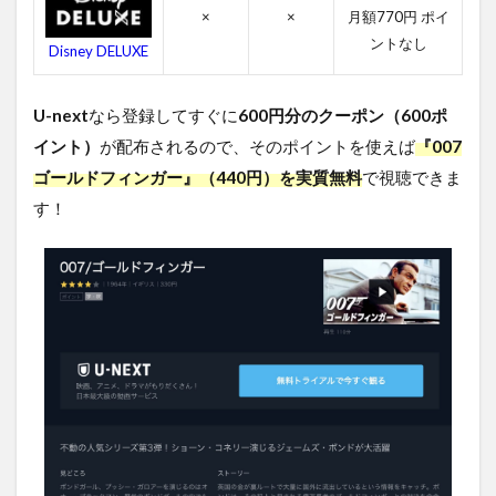
ンガ
×
×
月額770円 ポイ
ーの
ントなし
Disney DELUXE
感想
4.2
007
U-next
なら登録してすぐに
600円分のクーポン（600ポ
ゴー
イント）
が配布されるので、そのポイントを使えば
『007
ルド
ゴールドフィンガー』（440円）を実質無料
フィ
で視聴できま
ンガ
す！
ーの
キャ
ス
ト・
吹き
替え
声優
4.3
007
ゴー
ルド
フィ
ンガ