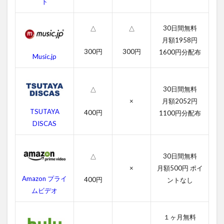
ト
ゴ
ー
ル
30日間無料
△
△
ド
月額1958円
フ
300円
300円
1600円分配布
ィ
Music.jp
ン
ガ
ー
30日間無料
△
の
×
月額2052円
無
TSUTAYA
料
400円
1100円分配布
動
DISCAS
画
一
覧
30日間無料
△
2.1
×
月額500円 ポイ
007
Amazon プライ
400円
ントなし
ゴー
ムビデオ
ルド
フィ
ンガ
１ヶ月無料