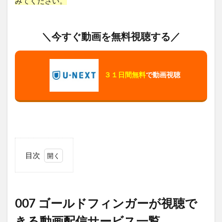
みてください。
＼今すぐ動画を無料視聴する／
３１日間無料
で動画視聴
目次
1
007
ゴ
ー
007 ゴールドフィンガーが視聴で
ル
ド
きる動画配信サービス一覧