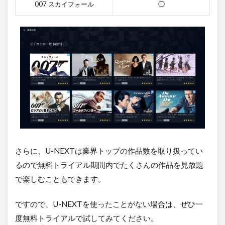
007 スカイフォール
◯
ー
を
無
料
視
聴
す
る
方
法
ま
と
め
さらに、U-NEXTは業界トップの作品数を取り扱ってい
るので無料トライアル期間内でたくさんの作品を見放題
で楽しむこともできます。
ですので、U-NEXTを使ったことがない場合は、ぜひ一
度無料トライアルで試してみてください。