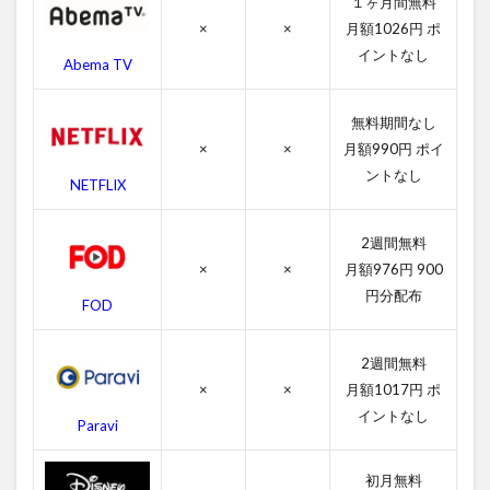
１ヶ月間無料
じ
×
×
月額1026円 ポ
4
イントなし
Abema TV
007
ゴ
ー
無料期間なし
ル
ド
×
×
月額990円 ポイ
フ
ントなし
NETFLIX
ィ
ン
ガ
2週間無料
ー
×
×
月額976円 900
の
作
円分配布
FOD
品
情
報
2週間無料
×
×
月額1017円 ポ
4.1
イントなし
007
Paravi
ゴー
ルド
フィ
初月無料