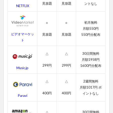
見放題
見放題
無
ントなし
NETFLIX
料
動
画
初月無料
一
○
○
覧
月額550円
ビデオマーケッ
見放題
見放題
550円分配布
2.1
ト
ハン
コッ
クの
30日間無料
△
△
字幕
月額1958円
動画
299円
299円
1600円分配布
Music.jp
2.2
吹き
替え
2週間無料
△
△
動画
月額1017円 ポ
3
400円
400円
イントなし
Paravi
ハ
ン
コ
30日間無料
ッ
△