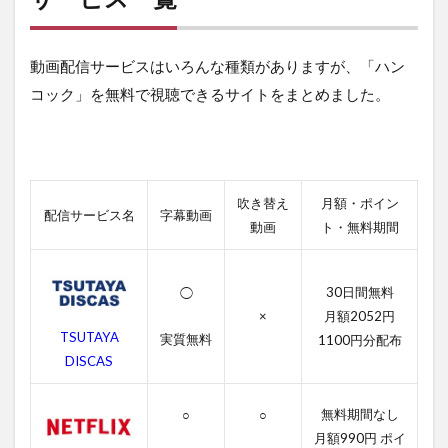
が
視
聴
動画配信サービスはいろんな種類がありますが、「ハン
で
き
コック」を無料で視聴できるサイトをまとめました。
る
動
画
配
信
サ
吹き替え
月額・ポイン
配信サービス名
字幕動画
ー
動画
ト・無料期間
ビ
ス
一
30日間無料
覧
◯
×
月額2052円
2
TSUTAYA
実質無料
1100円分配布
ハ
DISCAS
ン
コ
ッ
無料期間なし
○
○
ク
月額990円 ポイ
の