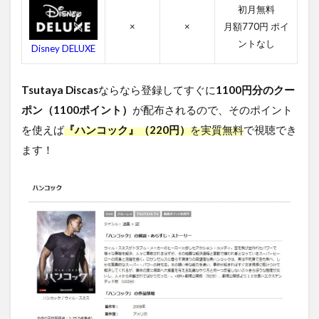
関連
初月無料
作品
×
×
月額770円 ポイ
5
ントなし
Disney DELUXE
ハ
ン
コ
Tsutaya Discas
ならなら登録してすぐに
1100円分のクー
ッ
ポン（1100ポイント）
ク
が配布されるので、そのポイント
を
を使えば
『ハンコック』（220円）
を実質無料
で視聴でき
無
ます！
料
視
聴
す
る
方
法
ま
と
め