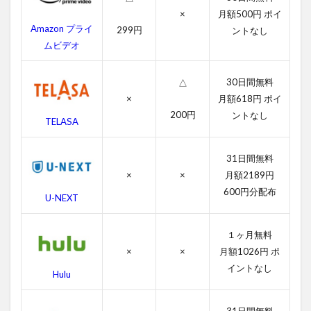
ク
×
月額500円 ポイ
の
Amazon プライ
299円
ントなし
あ
ムビデオ
ら
す
じ
30日間無料
△
×
月額618円 ポイ
4
200円
ハ
ントなし
TELASA
ン
コ
ッ
31日間無料
ク
×
×
月額2189円
の
600円分配布
作
U-NEXT
品
情
報
１ヶ月無料
×
×
月額1026円 ポ
4.1
イントなし
ハン
Hulu
コッ
クの