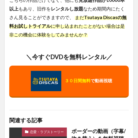
以上
もあり、旧作を
レンタルし放題
なため期間内にたく
さん見ることができますので、
まだ
Tsutaya Discasの無
料お試しトライアル
に申し込まれたことがない場合は是
非この機会に体験をしてみませんか？
＼今すぐDVDを無料レンタル／
３０日間無料
で動画視聴
関連する記事
ボーダーの動画（字幕/
恋愛・ラブストーリー