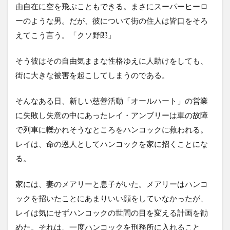
由自在に空を飛ぶこともできる。まさにスーパーヒーロ
ーのような男。だが、彼について街の住人は皆口をそろ
えてこう言う。「クソ野郎」
そう彼はその自由気ままな性格ゆえに人助けをしても、
街に大きな被害を起こしてしまうのである。
そんなある日、新しい慈善活動「オールハート」の営業
に失敗し失意の中にあったレイ・アンブリーは車の故障
で列車に轢かれそうなところをハンコックに救われる。
レイは、命の恩人としてハンコックを家に招くことにな
る。
家には、妻のメアリーと息子がいた。メアリーはハンコ
ックを招いたことにあまりいい顔をしていなかったが、
レイは気にせずハンコックの世間の目を変える計画を勧
めた。それは、一度ハンコックを刑務所に入れること