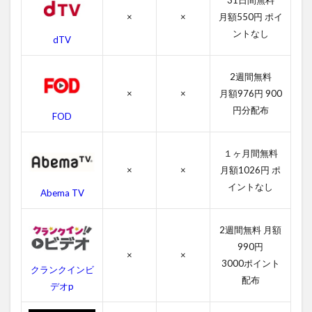
31日間無料
感想
×
×
月額550円 ポイ
4.2
ントなし
ハン
dTV
コッ
クの
2週間無料
キャ
ス
×
×
月額976円 900
ト・
円分配布
FOD
吹き
替え
声優
１ヶ月間無料
4.3
×
×
月額1026円 ポ
ハン
イントなし
Abema TV
コッ
クの
スタ
2週間無料 月額
ッフ
990円
×
×
4.4
3000ポイント
クランクインビ
ハン
配布
デオp
コッ
クの