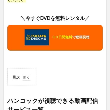
ください。
＼今すぐDVDを無料レンタル／
３０日間無料
で動画視聴
目次
1
ハ
ン
コ
ハンコックが視聴できる動画配信
ッ
ク
サービス一覧