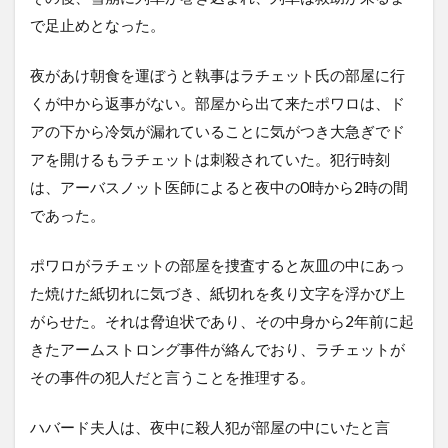
で足止めとなった。
夜があけ朝食を運ぼうと執事はラチェット氏の部屋に行
くが中から返事がない。部屋から出て来たポワロは、ド
アの下から冷気が漏れていることに気がつき大急ぎでド
アを開けるもラチェットは刺殺されていた。犯行時刻
は、アーバスノット医師によると夜中の0時から2時の間
であった。
ポワロがラチェットの部屋を捜査すると灰皿の中にあっ
た焼けた紙切れに気づき、紙切れを炙り文字を浮かび上
がらせた。それは脅迫状であり、その中身から2年前に起
きたアームストロング事件が絡んでおり、ラチェットが
その事件の犯人だと言うことを推理する。
ハバード夫人は、夜中に殺人犯が部屋の中にいたと言