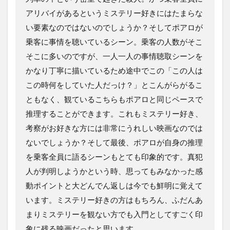
アリバイがあるというミステリー好きにはたまらな
い要素なのではないのでしょうか？そしてポアロが
乗客に事情を聴いているシーン。乗客の人数がそこ
そこに多いのですが、一人一人の事情聴取シーンを
かなり丁寧に描いているため途中でこの「この人は
この時何をしていた人だっけ？」とこんがらがるこ
ともなく、観ているこちらもポアロと同じペースで
推理することができます。これもミステリー好き、
考察がお好きな方には非常にうれしい映画なのでは
ないでしょうか？そして最後、ポアロが自身の推理
を乗客全員に語るシーンもとても印象的です。真犯
人が判明しようかという時、思ってもみなかった感
動ポイントと大どんでん返しは今でも鮮明に覚えて
います。ミステリー好きの方はもちろん、ふだんあ
まりミステリーを観ない方でも入門としてすごく印
象に残る映画だったと思います。