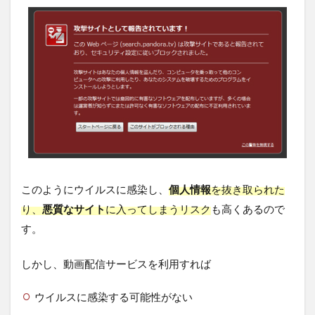
このようにウイルスに感染し、
個人情報
を抜き取られた
り、
悪質なサイト
に入ってしまうリスク
も高くあるので
す。
しかし、動画配信サービスを利用すれば
ウイルスに感染する可能性がない