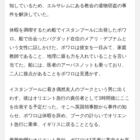
知しているため、エルサレムにある教会の遺物窃盗の事
件を解決していた。
休暇を満喫するため船でイスタンブールに出発したポワ
ロ。船で出会ったバグダッド在住のメアリ・デブナムと
いう女性に話しかけた。ポワロは彼女を一目みて、家庭
教師であること、地理に最も力を入れていることを言い
当てた。船には、医者のアーバスノットも乗っており、
二人に接点があることをポワロは見透かす。
イスタンブールに着き偶然友人のブークという男に出く
わす。彼はオリエント急行の責任者として1時間後にここ
を出発する予定だった。そこへ英国領事館から事件の知
らせ。ポワロは休暇を辞め、ブークの計らいでオリエン
ト急行に乗車、イギリスに戻ることとなる。
豪華絢爛なオリエント急行。ポワロは1等車に案内され富