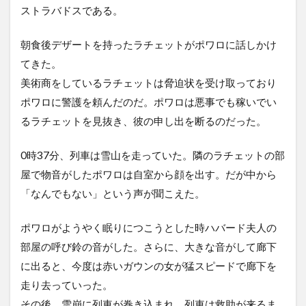
ストラバドスである。
朝食後デザートを持ったラチェットがポワロに話しかけ
てきた。
美術商をしているラチェットは脅迫状を受け取っており
ポワロに警護を頼んだのだ。ポワロは悪事でも稼いでい
るラチェットを見抜き、彼の申し出を断るのだった。
0時37分、列車は雪山を走っていた。隣のラチェットの部
屋で物音がしたポワロは自室から顔を出す。だが中から
「なんでもない」という声が聞こえた。
ポワロがようやく眠りにつこうとした時ハバード夫人の
部屋の呼び鈴の音がした。さらに、大きな音がして廊下
に出ると、今度は赤いガウンの女が猛スピードで廊下を
走り去っていった。
その後、雪崩に列車が巻き込まれ、列車は救助が来るま