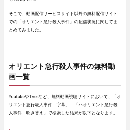
そこで、動画配信サービスサイト以外の無料配信サイト
での「オリエント急行殺人事件」の配信状況に関してま
とめてみました。
オリエント急行殺人事件の無料動
画一覧
YoutubeやTverなど、無料動画視聴サイトにおいて、「オ
リエント急行殺人事件 字幕」 「ハオリエント急行殺
人事件 吹き替え」で検索した結果が以下となります。