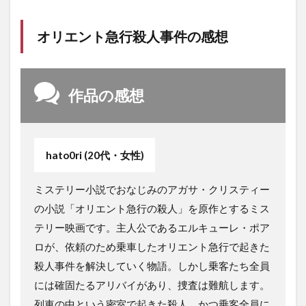
オリエント急行殺人事件の感想
作品の感想
hato0ri (20代・女性)
ミステリー小説でおなじみのアガサ・クリスティー
の小説「オリエント急行の殺人」を原作とするミス
テリー映画です。主人公であるエルキューレ・ポア
ロが、依頼のため乗車したオリエント急行で起きた
殺人事件を解決していく物語。しかし乗客たち全員
には確固たるアリバイがあり、捜査は難航します。
列車の中という密室で起きた殺人。かつ乗客全員に