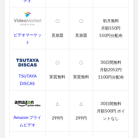
デオ
オ
リ
エ
初月無料
〇
〇
ン
ト
月額550円
急
ビデオマーケッ
見放題
見放題
550円分配布
行
ト
殺
人
事
30日間無料
〇
〇
件
の
月額2052円
無
TSUTAYA
実質無料
実質無料
1100円分配布
料
DISCAS
動
画
一
30日間無料
覧
△
△
月額500円 ポイ
2.1
Amazon プライ
299円
299円
ントなし
オリ
ムビデオ
エン
ト急