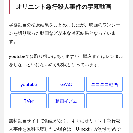
オリエント急行殺人事件の字幕動画
字幕動画の検索結果をまとめましたが、映画のワンシー
ンを切り取った動画などが主な検索結果となっていま
す。
youtubeでは取り扱いはありますが、購入またはレンタル
をしないといけないのが現状となっています。
youtube
GYAO
ニコニコ動画
TVer
動画イズム
無料動画サイトで動画がなく、すぐにオリエント急行殺
人事件を無料視聴したい場合は「U-next」がおすすめで