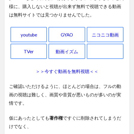
様に、購入しないと視聴が出来ず無料で視聴できる動画
は無料サイトでは見つかりませんでした。
youtube
GYAO
ニコニコ動画
TVer
動画イズム
＞＞今すぐ動画を無料視聴＜＜
ご確認いただけるように、ほとんどの場合は、フルの動
画の視聴は難しく、画質や音質が悪いものが多いのが実
情です。
仮にあったとしても
著作権
ですぐに削除されてしまうだ
けでなく、