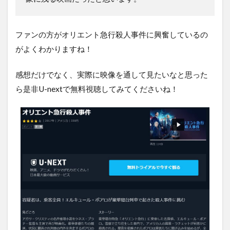
ファンの方がオリエント急行殺人事件に興奮しているの
がよくわかりますね！
感想だけでなく、実際に映像を通して見たいなと思った
ら是非U-nextで無料視聴してみてくださいね！