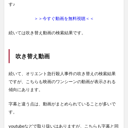
す♪
＞＞今すぐ動画を無料視聴＜＜
続いては吹き替え動画の検索結果です。
吹き替え動画
続いて、オリエント急行殺人事件の吹き替えの検索結果
ですが、こちらも映画のワンシーンの動画が表示される
傾向にあります。
字幕と違う点は、動画がまとめられていることが多いで
す。
youtubeなどで取り扱いはありますが、こちらも字幕と同