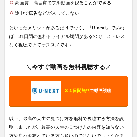
高画質・高音質でフル動画を観ることができる
途中で広告などが入ってこない
といったメリットがあるだけでなく、『U-next』であれ
ば、31日間の無料トライアル期間があるので、ストレス
なく視聴できてオススメです♪
＼今すぐ動画を無料視聴する／
３１日間無料
で動画視聴
以上、最高の人生の見つけ方を無料で視聴する方法を説
明しましたが、最高の人生の見つけ方の内容を知らない
方や流れを忘れている方も多いのではないでしょうか？