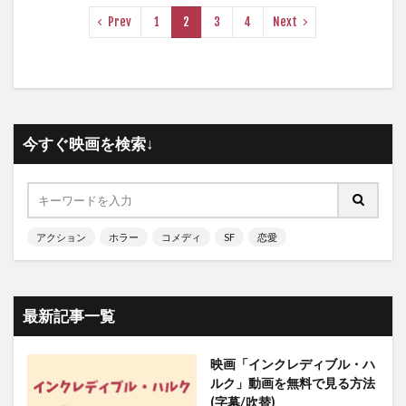
Prev
1
2
3
4
Next
今すぐ映画を検索↓
アクション
ホラー
コメディ
SF
恋愛
最新記事一覧
映画「インクレディブル・ハ
ルク」動画を無料で見る方法
(字幕/吹替)