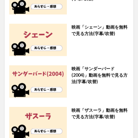
映画「シェーン」動画を無料
で見る方法(字幕/吹替)
映画「サンダーバード
(2004)」動画を無料で見る方
法(字幕/吹替)
映画「ザスーラ」動画を無料
で見る方法(字幕/吹替)