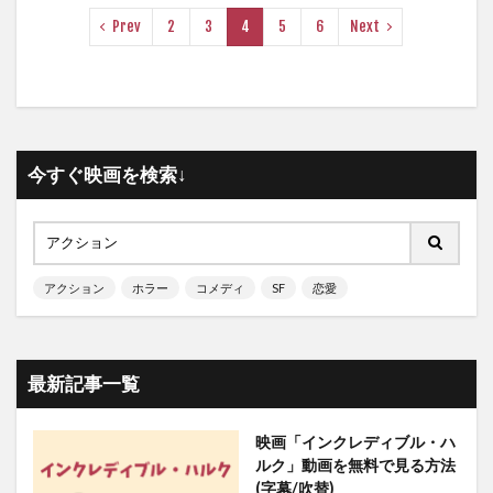
Prev
2
3
4
5
6
Next
今すぐ映画を検索↓
アクション
ホラー
コメディ
SF
恋愛
最新記事一覧
映画「インクレディブル・ハ
ルク」動画を無料で見る方法
(字幕/吹替)